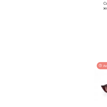
С
ж
Ак