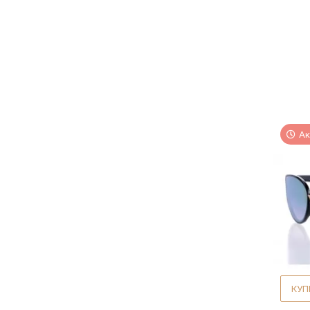
Ак
КУП