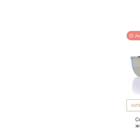
Ак
КУП
С
ж