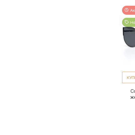
Ак
Но
КУП
С
ж