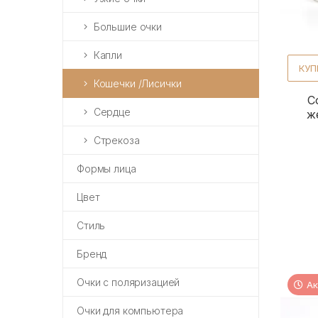
Большие очки
Капли
КУП
Кошечки /Лисички
С
Сердце
ж
Стрекоза
Формы лица
Цвет
Стиль
Бренд
Очки с поляризацией
Ак
Очки для компьютера