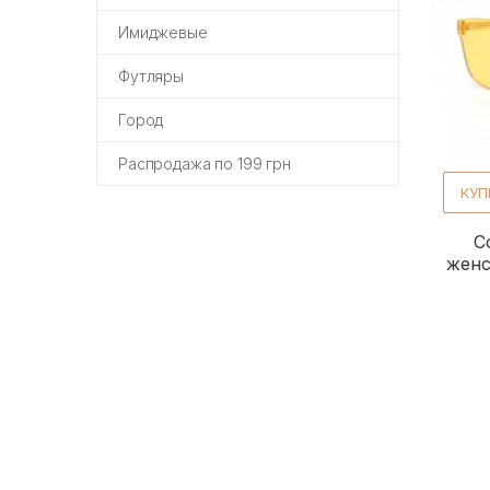
Имиджевые
Футляры
Город
Распродажа по 199 грн
КУП
С
женс