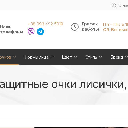
О на
+38 093 492 5919
График
Пн – Пт: с 
Наши
работы
Сб-Вс: вы
телефоны
очков
Формы лица
Цвет
Стиль
Бренд
щитные очки лисички, 