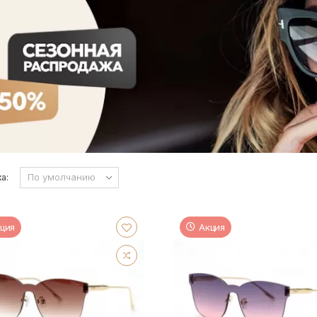
а:
ция
Акция