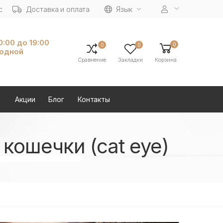
с
Доставка и оплата
Язык
10:00 до 19:00
0
0
0
ходной
Сравнение
Закладки
Корзина
Акции
Блог
Контакты
кошечки (cat eye)