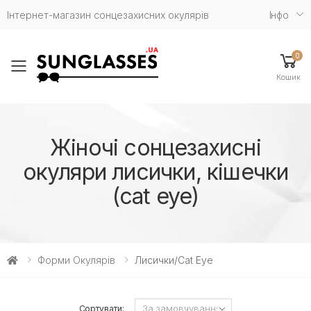
Інтернет-магазин сонцезахисних окулярів
Iнфо
0
Toggle mobile menu
Кошик
Жіночі сонцезахисні
окуляри лисички, кішечки
(cat eye)
Форми Окулярів
Лисички/cat Eye
Сортувати: