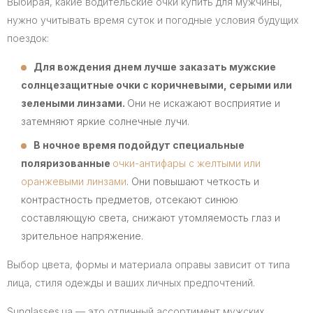
Выбирая, какие водительские очки купить для мужчины,
нужно учитывать время суток и погодные условия будущих
поездок:
Для вождения днем лучше заказать мужские
солнцезащитные очки с коричневыми, серыми или
зелеными линзами.
Они не искажают восприятие и
затемняют яркие солнечные лучи.
В ночное время подойдут специальные
поляризованные
очки-антифары с желтыми или
оранжевыми линзами
. Они повышают четкость и
контрастность предметов, отсекают синюю
составляющую света, снижают утомляемость глаз и
зрительное напряжение.
Выбор цвета, формы и материала оправы зависит от типа
лица, стиля одежды и ваших личных предпочтений.
Sunglasses.ua — это отличный ассортимент мужских