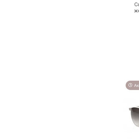
С
ж
Ак