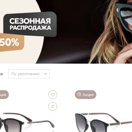
а:
ция
Акция