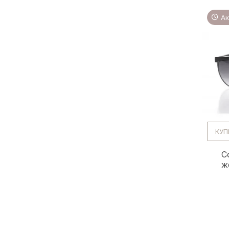
Ак
КУП
С
ж