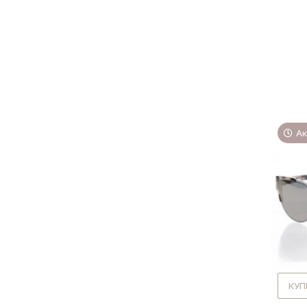
Ак
КУП