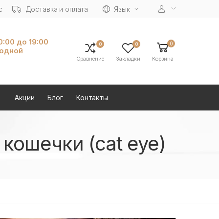
с
Доставка и оплата
Язык
10:00 до 19:00
0
0
0
ходной
Сравнение
Закладки
Корзина
Акции
Блог
Контакты
кошечки (cat eye)