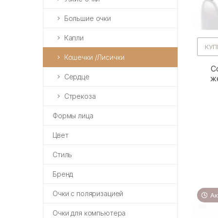
Большие очки
Капли
КУП
Кошечки /Лисички
С
Сердце
ж
Стрекоза
Формы лица
Цвет
Стиль
Бренд
Очки с поляризацией
Ак
Очки для компьютера