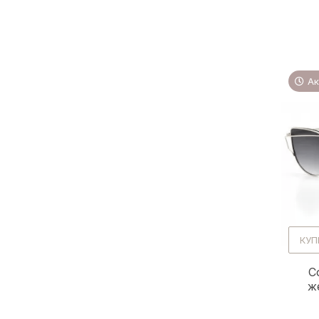
Ак
КУП
С
ж