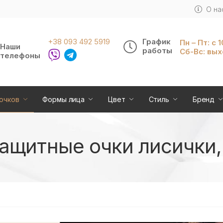
О на
+38 093 492 5919
График
Пн – Пт: с 
Наши
работы
Сб-Вс: вы
телефоны
очков
Формы лица
Цвет
Стиль
Бренд
щитные очки лисички, 