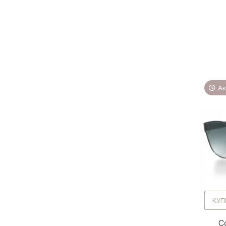
Ак
КУП
С