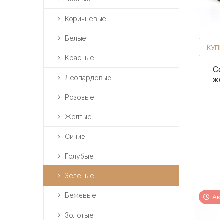
Коричневые
Белые
КУП
Красные
С
Леопардовые
ж
Розовые
Желтые
Синие
Голубые
Зеленые
Бежевые
Ак
Золотые