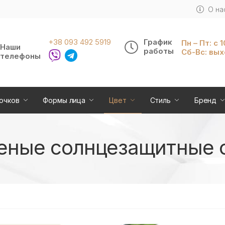
О на
+38 093 492 5919
График
Пн – Пт: с 
Наши
работы
Сб-Вс: вы
телефоны
очков
Формы лица
Цвет
Стиль
Бренд
еные солнцезащитные 