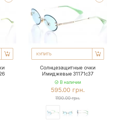
КУПИТЬ
ки
Солнцезащитные очки
26
Имиджевые 31171c37
В наличии
595.00 грн.
1190.00 грн.