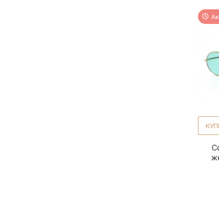
Ак
КУП
С
ж