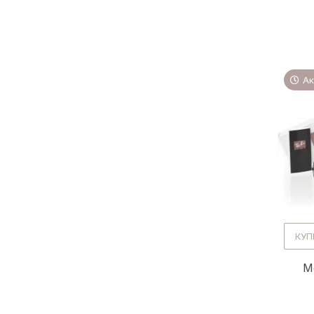
Ак
КУП
М