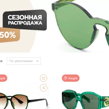
а:
ция
Акция