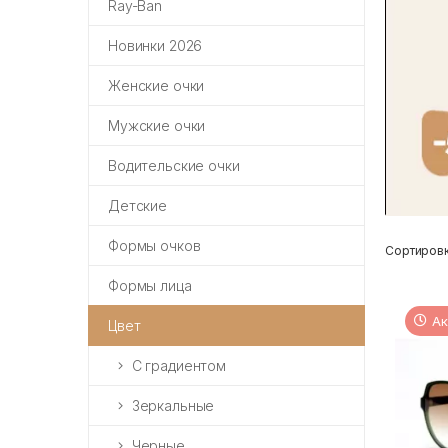
Ray-Ban
Новинки 2026
Женские очки
Мужские очки
Водительские очки
Детские
Формы очков
Сортировк
Формы лица
Ак
Цвет
С градиентом
Зеркальные
Черные