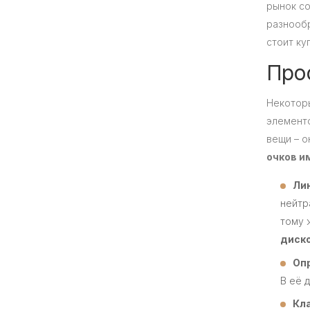
рынок со
разнообр
стоит ку
Прос
Некоторы
элементо
вещи – о
очков и
Лин
нейтр
тому 
диск
Оп
В её 
Кл