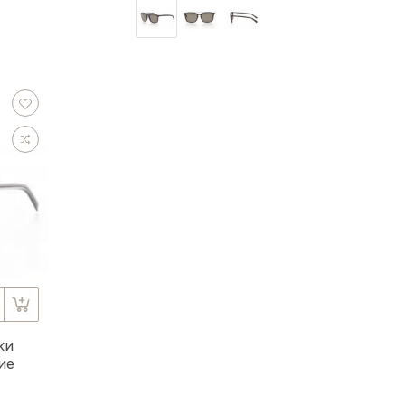
ки
ие