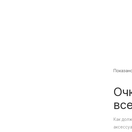
Показано 
Очк
вс
Как долж
аксессуа