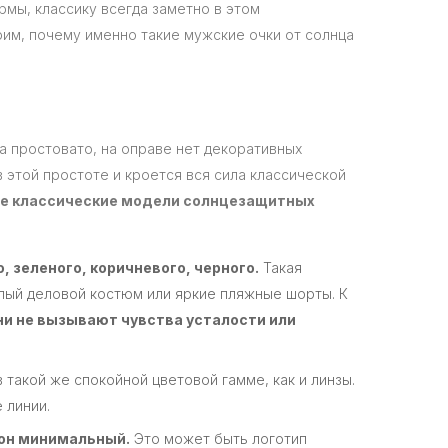
мы, классику всегда заметно в этом
им, почему именно такие мужские очки от солнца
на простовато, на оправе нет декоративных
в этой простоте и кроется вся сила классической
е классические модели солнцезащитных
 зеленого, коричневого, черного.
Такая
лый деловой костюм или яркие пляжные шорты. К
они не вызывают чувства усталости или
 такой же спокойной цветовой гамме, как и линзы.
 линии.
 он минимальный.
Это может быть логотип