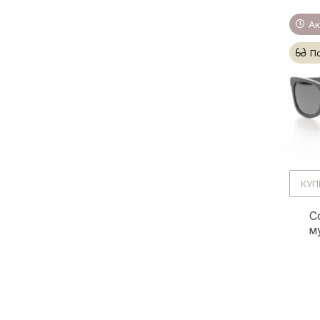
Ак
П
КУП
С
м