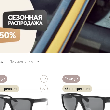
а:
ция
Акция
оляризация
Поляризация