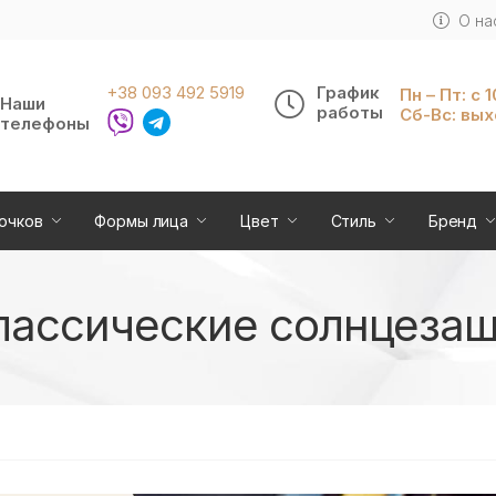
О на
+38 093 492 5919
График
Пн – Пт: с 
Наши
работы
Сб-Вс: вы
телефоны
очков
Формы лица
Цвет
Стиль
Бренд
лассические солнцезащ