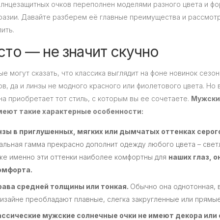
лнцезащитных очков переполнен моделями разного цвета и фор
азии. Давайте разберем её главные преимущества и рассмотр
пить.
то — не значит скучно
е могут сказать, что классика выглядит на фоне новинок сезо
в, да и линзы не модного красного или фиолетового цвета. Но 
на приобретает тот стиль, с которым вы ее сочетаете.
Мужски
меют такие характерные особенности:
зы в приглушенных, мягких или дымчатых оттенках серого,
альная гамма прекрасно дополнит одежду любого цвета – свет
же именно эти оттенки наиболее комфортны для
наших глаз, 
омфорта.
рава средней толщины или тонкая.
Обычно она однотонная, в
дизайне преобладают плавные, слегка закругленные или прямые
ассические мужские солнечные очки не имеют декора или