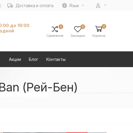
с
Доставка и оплата
Язык
10:00 до 19:00
0
0
0
ходной
Сравнение
Закладки
Корзина
Акции
Блог
Контакты
Ban (Рей-Бен)