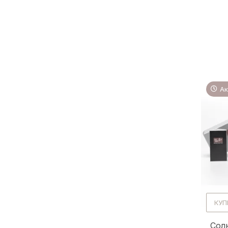
Ак
КУП
Сол