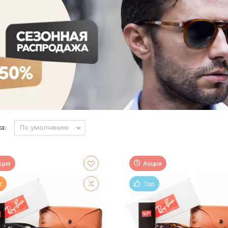
а:
ция
Акция
т
Топ