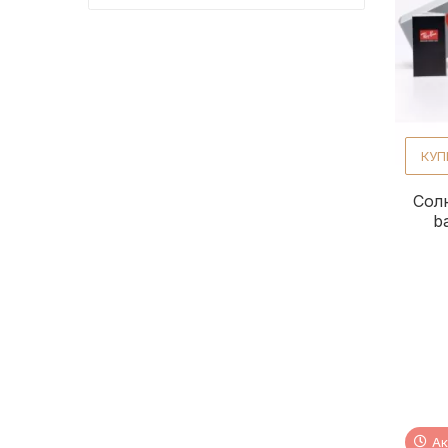
КУП
Сол
b
Ак