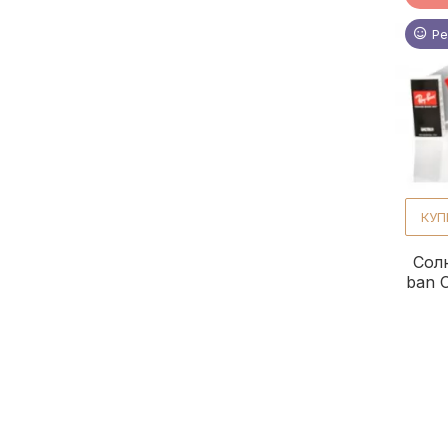
Ре
КУП
Сол
ban 