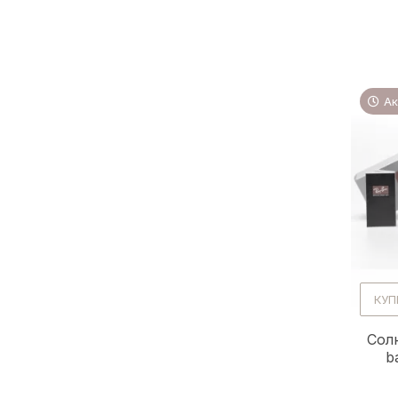
Ак
КУП
Сол
b