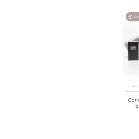
Ак
КУП
Сол
b