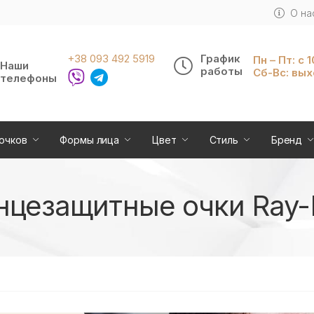
О на
+38 093 492 5919
График
Пн – Пт: с 
Наши
работы
Сб-Вс: вы
телефоны
очков
Формы лица
Цвет
Стиль
Бренд
цезащитные очки Ray-