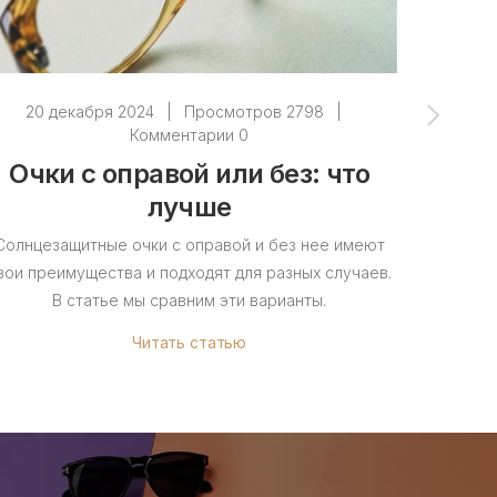
20 декабря 2024
|
Просмотров 2798
|
15
Комментарии 0
Очки с оправой или без: что
Очки
лучше
ком
Солнцезащитные очки с оправой и без нее имеют
В стать
вои преимущества и подходят для разных случаев.
кому они
В статье мы сравним эти варианты.
Читать статью