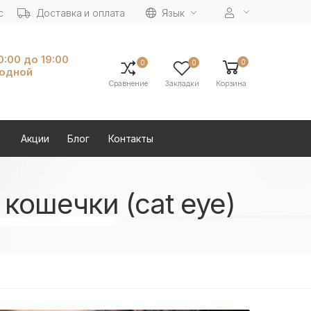
с
Доставка и оплата
Язык
10:00 до 19:00
0
0
0
ходной
Сравнение
Закладки
Корзина
Акции
Блог
Контакты
кошечки (cat eye)