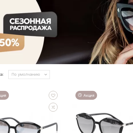
а:
ция
Акция