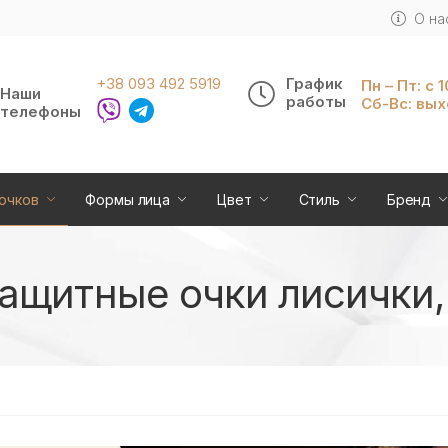
О на
+38 093 492 5919
График
Пн – Пт: с 
Наши
работы
Сб-Вс: вы
телефоны
очков
Формы лица
Цвет
Стиль
Бренд
щитные очки лисички, 