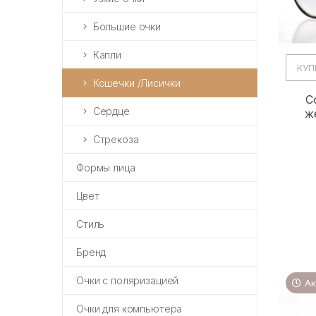
Большие очки
Капли
КУП
Кошечки /Лисички
С
Сердце
ж
Стрекоза
Формы лица
Цвет
Стиль
Бренд
Очки с поляризацией
Ак
Очки для компьютера