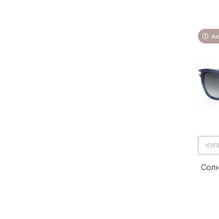
Ак
КУП
Солн