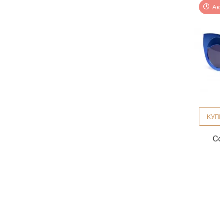
Ак
КУП
С