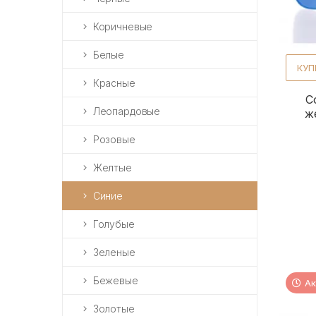
Коричневые
Белые
КУП
Красные
С
Леопардовые
ж
Розовые
Желтые
Синие
Голубые
Зеленые
Бежевые
Ак
Золотые