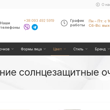
О на
+38 093 492 5919
График
Пн – Пт: с 
Наши
работы
Сб-Вс: вы
телефоны
очков
Формы лица
Цвет
Стиль
Бренд
ние солнцезащитные о