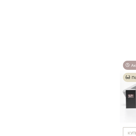
Ак
П
КУП