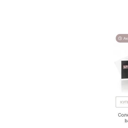
Ак
КУП
Сол
b