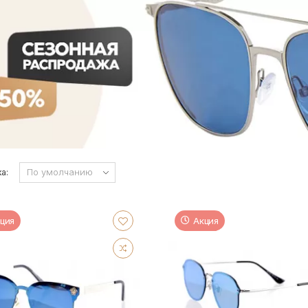
а:
ция
Акция