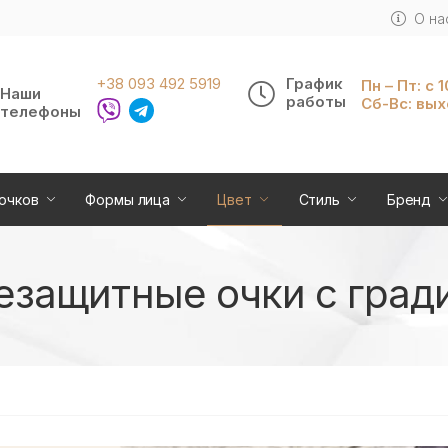
О на
+38 093 492 5919
График
Пн – Пт: с 
Наши
работы
Сб-Вс: вы
телефоны
очков
Формы лица
Цвет
Стиль
Бренд
езащитные очки с град