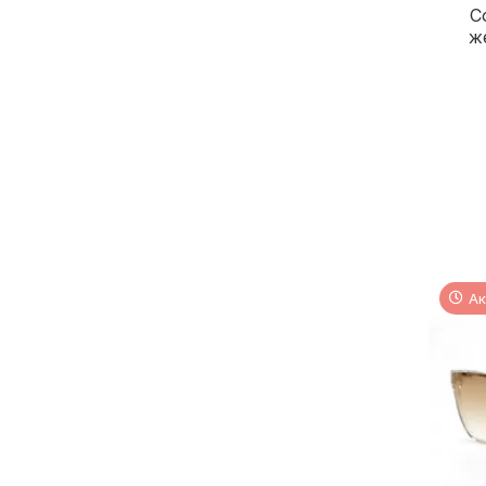
С
ж
Ак