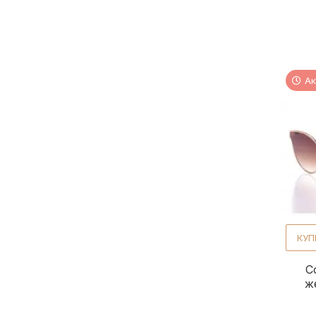
Ак
КУП
С
ж