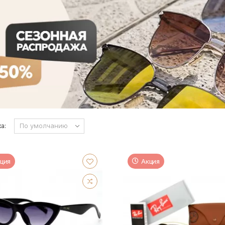
а:
ция
Акция