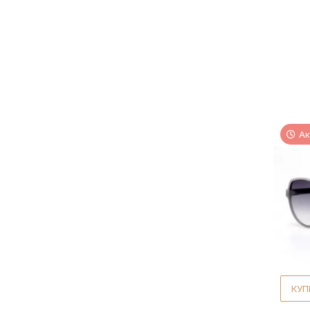
Ак
КУП