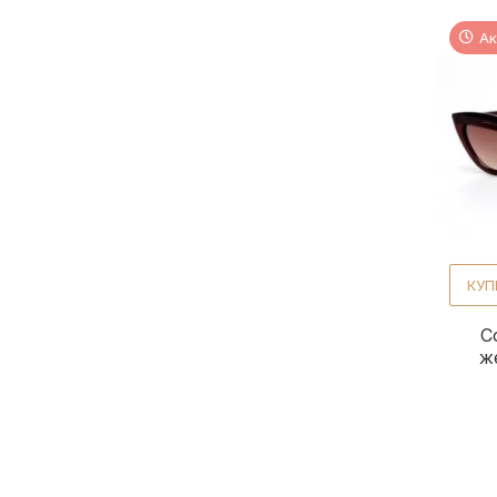
Ак
КУП
С
ж