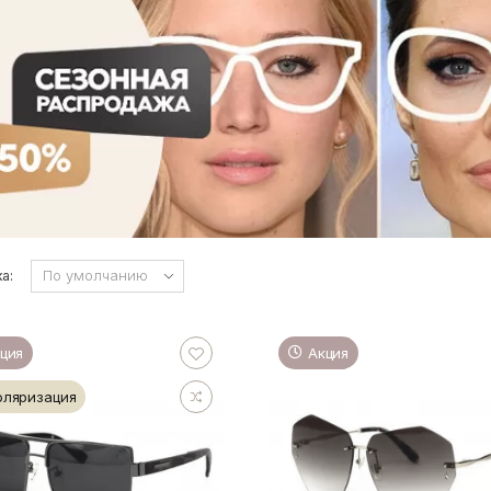
а:
ция
Акция
оляризация