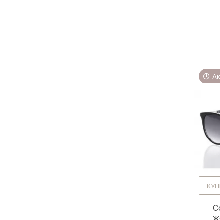
Ак
КУП
С
ж