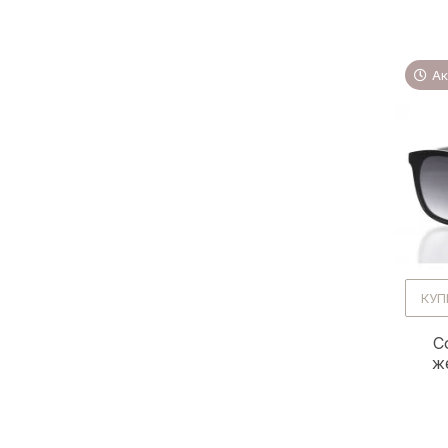
Ак
КУП
С
ж