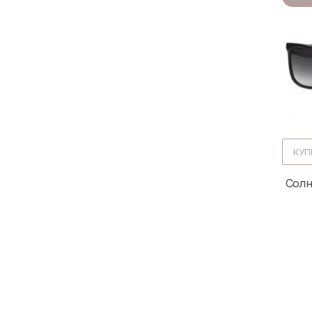
КУП
Солн