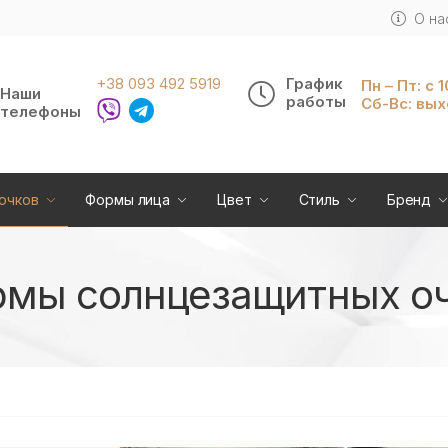
О на
+38 093 492 5919
График
Пн – Пт: с 
Наши
работы
Сб-Вс: вы
телефоны
очков
Формы лица
Цвет
Стиль
Бренд
мы солнцезащитных о