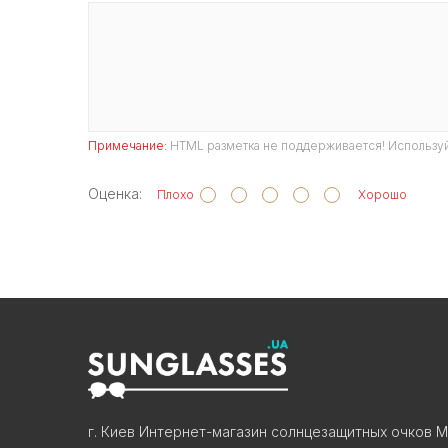
Примечание:
HTML разметка не поддерживается! Используй
Оценка:
Плохо
Хорошо
г. Киев Интернет-магазин солнцезащитных очков М