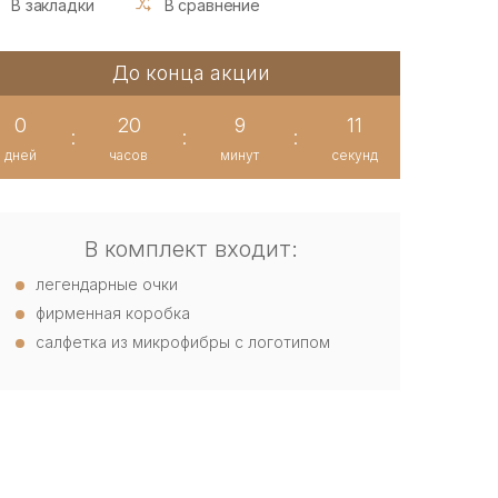
В закладки
В сравнение
До конца акции
0
20
9
11
:
:
:
дней
часов
минут
секунд
В комплект входит:
легендарные очки
фирменная коробка
салфетка из микрофибры с логотипом