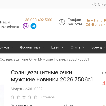
О на
+38 093 492 5919
График
Пн – Пт: с 
Наши
работы
Сб-Вс: вы
телефоны
очков
Формы лица
Цвет
Стиль
Бренд
Солнцезащитные Очки Мужские Новинки 2026 7506c1
Солнцезащитные очки
Н
мужские новинки 2026 7506c1
4
Модель: o4ki-10932
0 отзывов
Высота линзы
45 мм