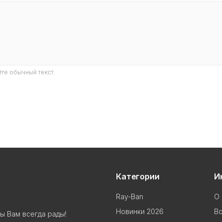
те обычный текст.
Категории
И
Ray-Ban
О 
Новинки 2026
В
ы Вам всегда рады!