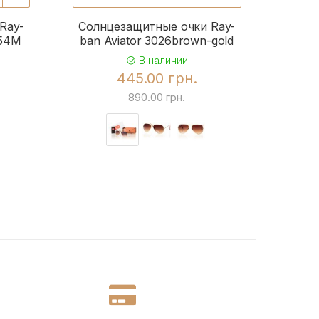
Ray-
Солнцезащитные очки Ray-
Солн
954M
ban Aviator 3026brown-gold
b
В наличии
445.00 грн.
890.00 грн.