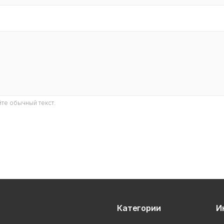
те обычный текст.
Категории
И