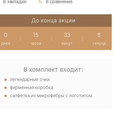
В закладки
В сравнение
До конца акции
0
15
33
6
:
:
:
дней
часов
минут
секунд
В комплект входит:
легендарные очки
фирменная коробка
салфетка из микрофибры с логотипом