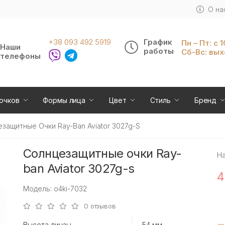
О на
+38 093 492 5919
График
Пн – Пт: с 
Наши
работы
Сб-Вс: вы
телефоны
очков
Формы лица
Цвет
Стиль
Бренд
защитные Очки Ray-Ban Aviator 3027g-S
Солнцезащитные очки Ray-
Н
ban Aviator 3027g-s
4
Модель: o4ki-7032
0 отзывов
Высота линзы
54 мм