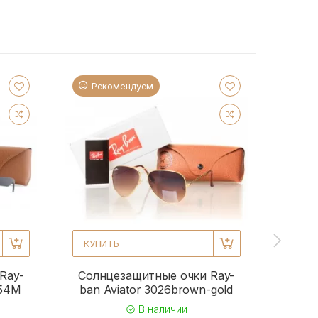
Рекомендуем
Ре
КУПИТЬ
КУПИ
Ray-
Солнцезащитные очки Ray-
Солн
954M
ban Aviator 3026brown-gold
b
В наличии