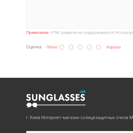
Примечание:
HTML разметка не поддерживается! Используй
Оценка:
Плохо
Хорошо
г. Киев Интернет-магазин солнцезащитных очков М
Search