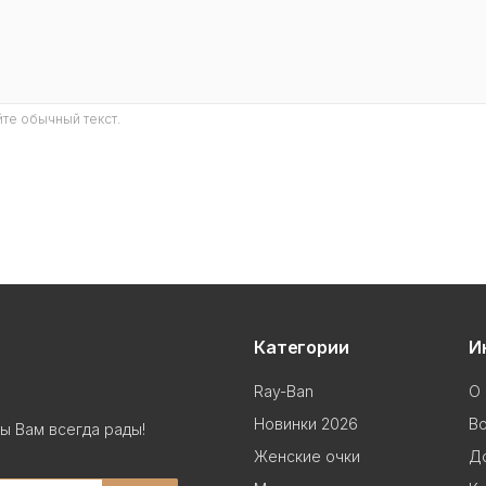
те обычный текст.
Категории
И
Ray-Ban
О 
Новинки 2026
В
ы Вам всегда рады!
Женские очки
До