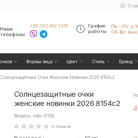
О на
+38 093 492 5919
График
Пн – Пт: с 
Наши
работы
Сб-Вс: вы
телефоны
очков
Формы лица
Цвет
Стиль
Бренд
Солнцезащитные Очки Женские Новинки 2026 8154c2
Солнцезащитные очки
Н
женские новинки 2026 8154c2
4
Модель: o4ki-10136
0 отзывов
Высота линзы
50 мм