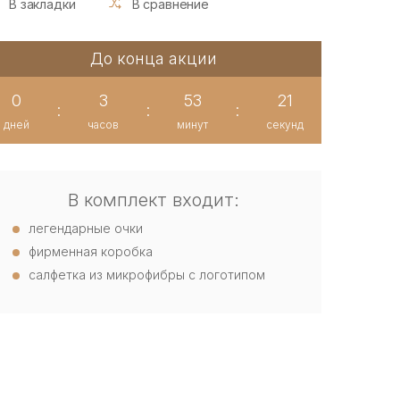
В закладки
В сравнение
До конца акции
0
3
53
20
:
:
:
дней
часов
минут
секунд
В комплект входит:
легендарные очки
фирменная коробка
салфетка из микрофибры с логотипом