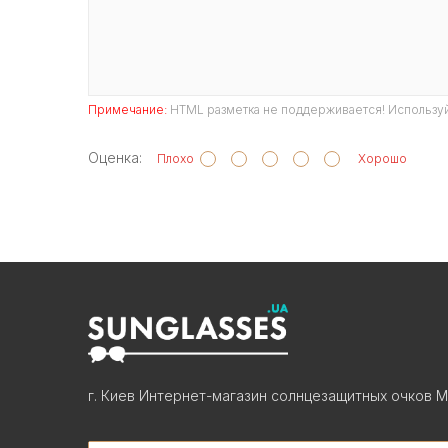
Примечание:
HTML разметка не поддерживается! Используй
Оценка:
Плохо
Хорошо
г. Киев Интернет-магазин солнцезащитных очков М
Search