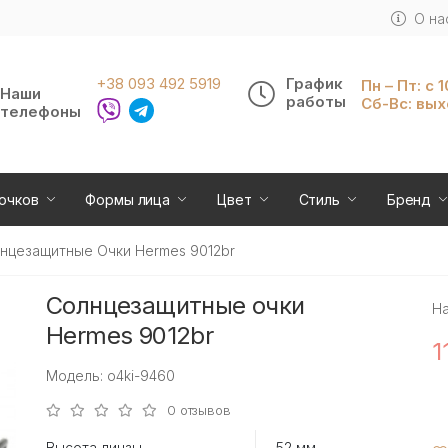
О на
+38 093 492 5919
График
Пн – Пт: с 
Наши
работы
Сб-Вс: вы
телефоны
очков
Формы лица
Цвет
Стиль
Бренд
нцезащитные Очки Hermes 9012br
Солнцезащитные очки
Н
Hermes 9012br
1
Модель: o4ki-9460
0 отзывов
Высота линзы
52 мм