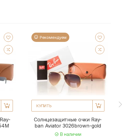
Рекомендуем
Ре
КУПИТЬ
КУПИ
Ray-
Солнцезащитные очки Ray-
Солн
954M
ban Aviator 3026brown-gold
b
В наличии