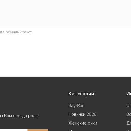
те обычный текст.
Категории
И
Ray-Ban
О 
Новинки 2026
В
ы Вам всегда рады!
Женские очки
До