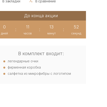
В закладки
В сравнение
До конца акции
0
11
13
51
:
:
:
дней
часов
минут
секунд
В комплект входит:
легендарные очки
фирменная коробка
салфетка из микрофибры с логотипом