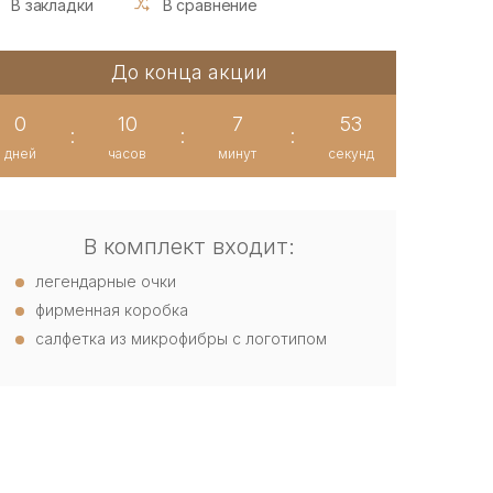
В закладки
В сравнение
До конца акции
0
10
7
52
:
:
:
дней
часов
минут
секунд
В комплект входит:
легендарные очки
фирменная коробка
салфетка из микрофибры с логотипом