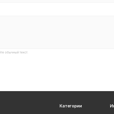
те обычный текст.
Категории
И