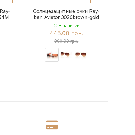
Ray-
Солнцезащитные очки Ray-
Солн
954M
ban Aviator 3026brown-gold
b
В наличии
445.00 грн.
890.00 грн.