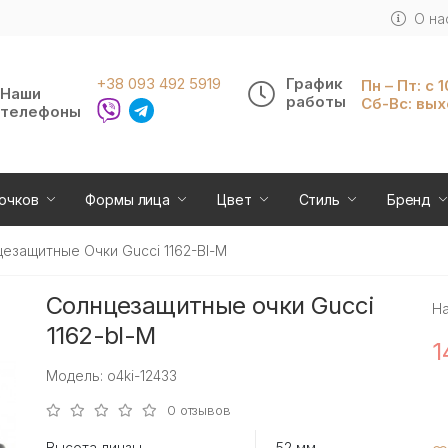
О на
+38 093 492 5919
График
Пн – Пт: с 
Наши
работы
Сб-Вс: вы
телефоны
очков
Формы лица
Цвет
Стиль
Бренд
езащитные Очки Gucci 1162-Bl-M
Солнцезащитные очки Gucci
Н
1162-bl-M
1
Модель: o4ki-12433
0 отзывов
Высота линзы
52 мм