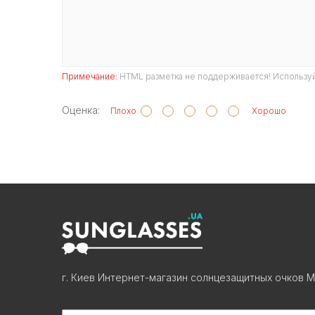
Примечание:
HTML разметка не поддерживается! Используй
Оценка:
Плохо
Хорошо
г. Киев Интернет-магазин солнцезащитных очков М
Search