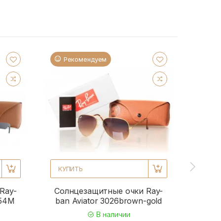
Рекомендуем
Ре
КУПИТЬ
КУПИ
Ray-
Солнцезащитные очки Ray-
Солн
954M
ban Aviator 3026brown-gold
b
В наличии