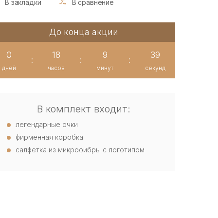
В закладки
В сравнение
До конца акции
0
18
9
39
:
:
:
дней
часов
минут
секунд
В комплект входит:
легендарные очки
фирменная коробка
салфетка из микрофибры с логотипом