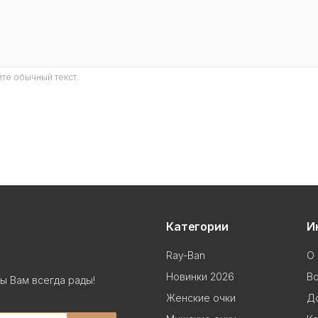
те обычный текст.
Категории
И
Ray-Ban
О 
Новинки 2026
В
ы Вам всегда рады!
Женские очки
До