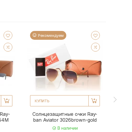
Рекомендуем
Ре
КУПИТЬ
КУПИ
Ray-
Солнцезащитные очки Ray-
Солн
954M
ban Aviator 3026brown-gold
b
В наличии