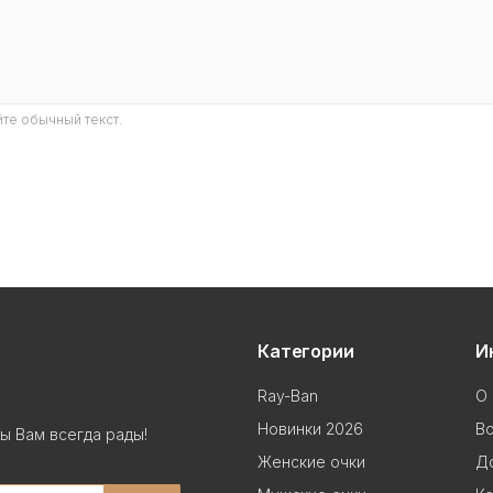
те обычный текст.
Категории
И
Ray-Ban
О 
Новинки 2026
В
ы Вам всегда рады!
Женские очки
До