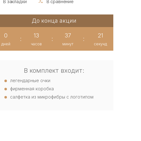
В закладки
В сравнение
До конца акции
0
13
37
20
:
:
:
дней
часов
минут
секунд
В комплект входит:
легендарные очки
фирменная коробка
салфетка из микрофибры с логотипом