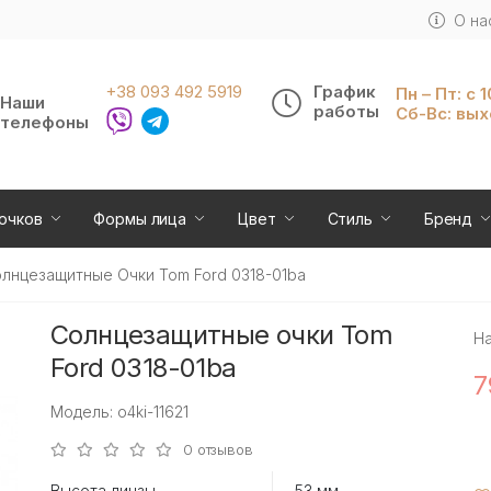
О на
+38 093 492 5919
График
Пн – Пт: с 
Наши
работы
Сб-Вс: вы
телефоны
очков
Формы лица
Цвет
Стиль
Бренд
лнцезащитные Очки Tom Ford 0318-01ba
Солнцезащитные очки Tom
Н
Ford 0318-01ba
7
Модель: o4ki-11621
0 отзывов
Высота линзы
53 мм