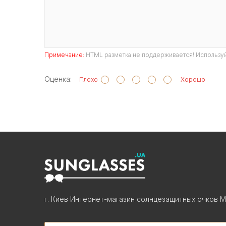
Примечание:
HTML разметка не поддерживается! Используй
Оценка:
Плохо
Хорошо
г. Киев Интернет-магазин солнцезащитных очков М
Search