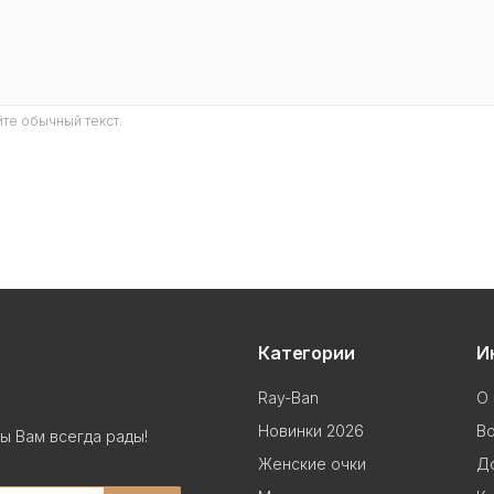
те обычный текст.
Категории
И
Ray-Ban
О 
Новинки 2026
В
ы Вам всегда рады!
Женские очки
До