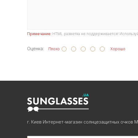
Примечание:
HTML разметка не поддерживается! Используй
Оценка:
Плохо
Хорошо
г. Киев Интернет-магазин солнцезащитных очков М
Search