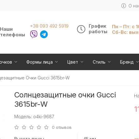
О на
+38 093 492 5919
График
Пн – Пт: с 
Наши
работы
Сб-Вс: вы
телефоны
очков
Формы лица
Цвет
Стиль
Бренд
езащитные Очки Gucci 3615br-W
Солнцезащитные очки Gucci
Н
3615br-W
1
Модель: o4ki-9687
0 отзывов
Высота линзы
45 мм