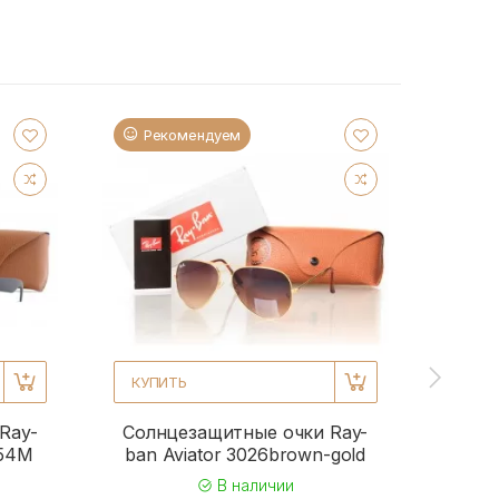
Рекомендуем
Ре
КУПИТЬ
КУПИ
Ray-
Солнцезащитные очки Ray-
Солн
954M
ban Aviator 3026brown-gold
b
В наличии