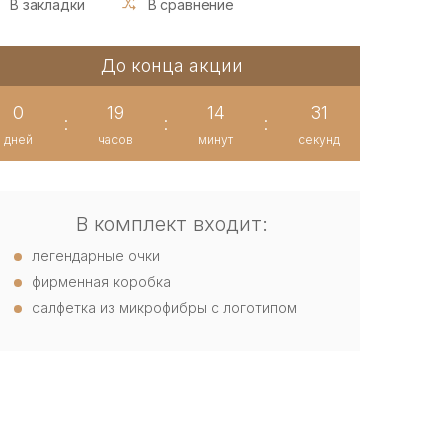
В закладки
В сравнение
До конца акции
0
19
14
30
:
:
:
дней
часов
минут
секунд
В комплект входит:
легендарные очки
фирменная коробка
салфетка из микрофибры с логотипом