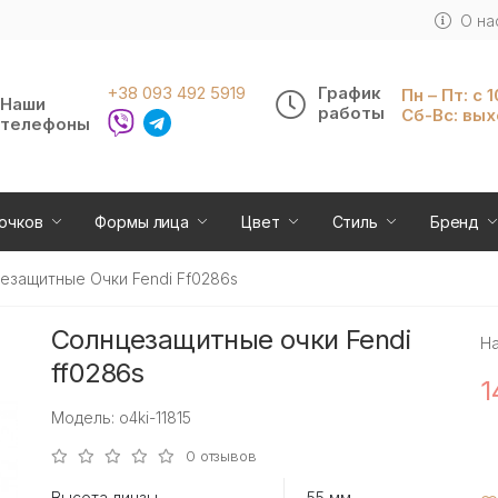
О на
+38 093 492 5919
График
Пн – Пт: с 
Наши
работы
Сб-Вс: вы
телефоны
очков
Формы лица
Цвет
Стиль
Бренд
езащитные Очки Fendi Ff0286s
Солнцезащитные очки Fendi
Н
ff0286s
1
Модель: o4ki-11815
0 отзывов
Высота линзы
55 мм