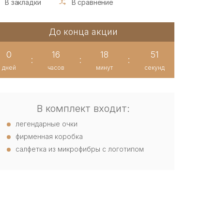
В закладки
В сравнение
До конца акции
0
16
18
50
:
:
:
дней
часов
минут
секунд
В комплект входит:
легендарные очки
фирменная коробка
салфетка из микрофибры с логотипом