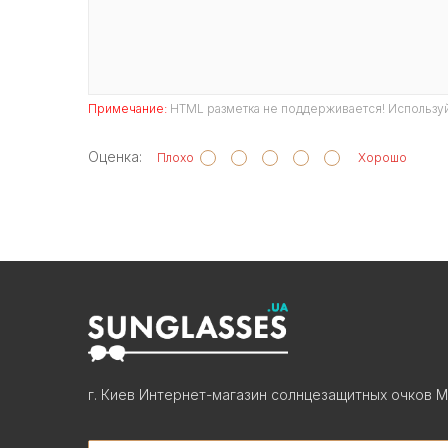
Примечание:
HTML разметка не поддерживается! Используй
Оценка:
Плохо
Хорошо
г. Киев Интернет-магазин солнцезащитных очков М
Search