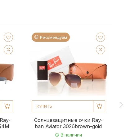
Рекомендуем
Ре
КУПИТЬ
КУПИ
Ray-
Солнцезащитные очки Ray-
Солн
954M
ban Aviator 3026brown-gold
b
В наличии