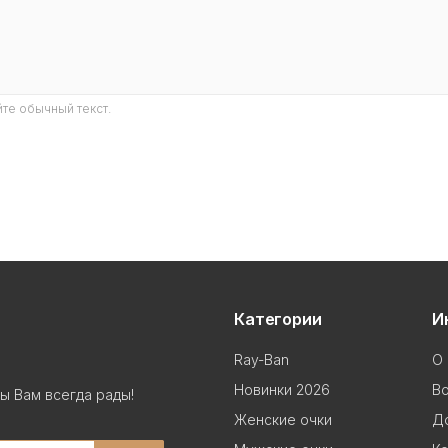
те обычный текст.
Категории
И
Ray-Ban
О 
Новинки 2026
В
ы Вам всегда рады!
Женские очки
До