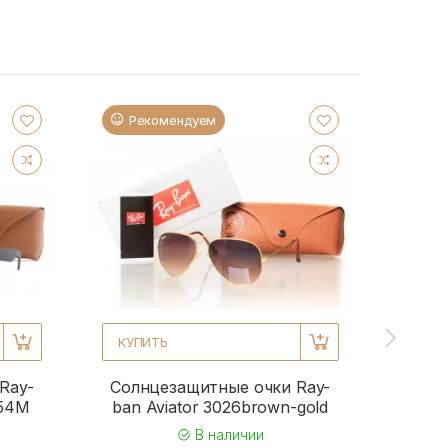
Рекомендуем
Ре
КУПИТЬ
КУПИ
Ray-
Солнцезащитные очки Ray-
Солн
954M
ban Aviator 3026brown-gold
b
В наличии