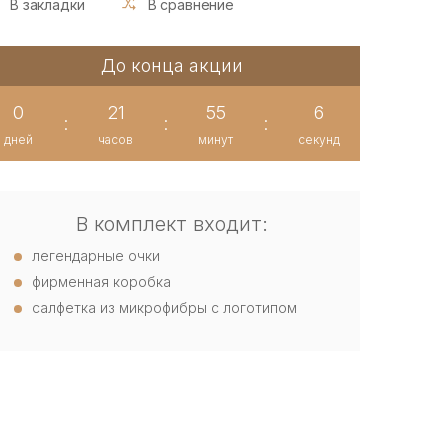
В закладки
В сравнение
До конца акции
0
21
55
5
:
:
:
дней
часов
минут
секунд
В комплект входит:
легендарные очки
фирменная коробка
салфетка из микрофибры с логотипом