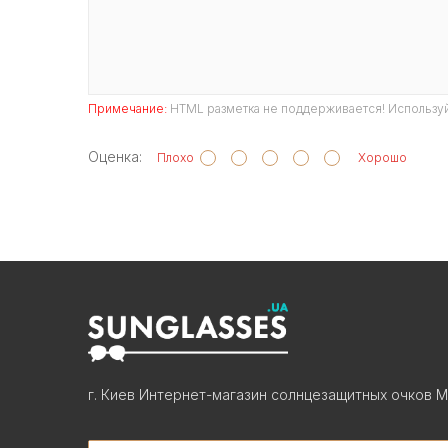
Примечание:
HTML разметка не поддерживается! Используй
Оценка:
Плохо
Хорошо
г. Киев Интернет-магазин солнцезащитных очков М
Search