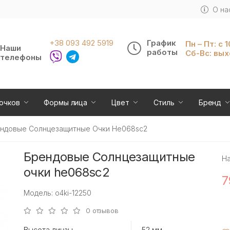
О на
+38 093 492 5919
График
Пн – Пт: с 
Наши
работы
Сб-Вс: вы
телефоны
очков
Формы лица
Цвет
Стиль
Бренд
ндовые Солнцезащитные Очки He068sc2
Брендовые Солнцезащитные
Н
очки he068sc2
7
Модель: o4ki-12250
0 отзывов
Высота линзы
52 мм