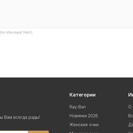
те обычный текст.
Категории
И
Ray-Ban
О 
Новинки 2026
В
ы Вам всегда рады!
Женские очки
До