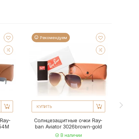
Рекомендуем
Ре
КУПИТЬ
КУПИ
Ray-
Солнцезащитные очки Ray-
Солн
954M
ban Aviator 3026brown-gold
b
В наличии