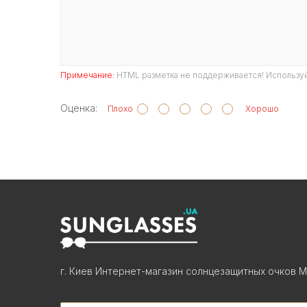
Примечание:
HTML разметка не поддерживается! Используй
Оценка:
Плохо
Хорошо
г. Киев Интернет-магазин солнцезащитных очков М
Search