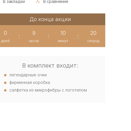
В закладки
В сравнение
До конца акции
0
9
10
19
:
:
:
дней
часов
минут
секунд
В комплект входит:
легендарные очки
фирменная коробка
салфетка из микрофибры с логотипом