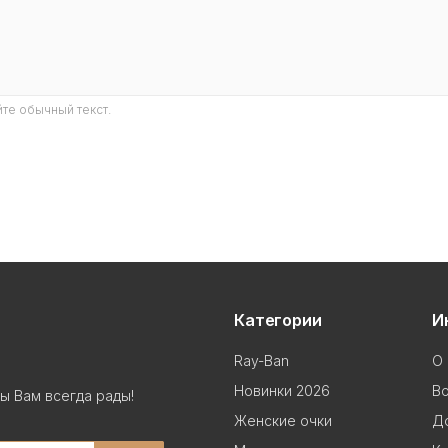
те обычный текст.
Категории
И
Ray-Ban
О 
Новинки 2026
В
ы Вам всегда рады!
Женские очки
До