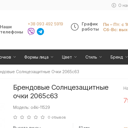
О на
+38 093 492 5919
График
Пн – Пт: с 
Наши
работы
Сб-Вс: вы
телефоны
очков
Формы лица
Цвет
Стиль
Бренд
ндовые Солнцезащитные Очки 2065c63
Брендовые Солнцезащитные
Н
очки 2065c63
7
Модель: o4ki-11529
0 отзывов
Высота линзы
51 мм