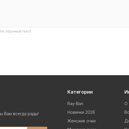
те обычный текст.
Категории
И
Ray-Ban
О 
Новинки 2026
В
ы Вам всегда рады!
Женские очки
До