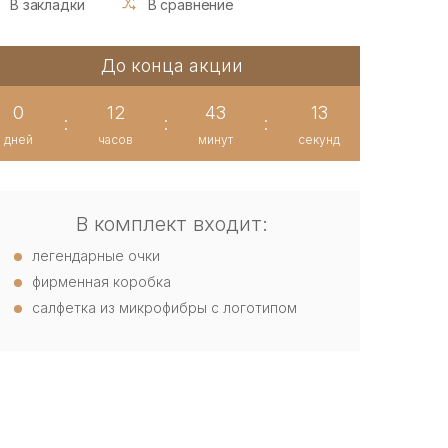
В закладки
В сравнение
До конца акции
0
12
43
13
:
:
:
дней
часов
минут
секунд
В комплект входит:
легендарные очки
фирменная коробка
салфетка из микрофибры с логотипом