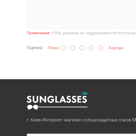
Примечание:
HTML разметка не поддерживается! Используй
Оценка:
Плохо
Хорошо
г. Киев Интернет-магазин солнцезащитных очков М
Search