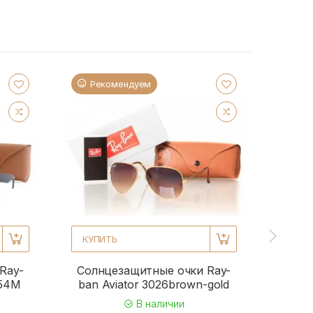
Рекомендуем
Ре
КУПИТЬ
КУПИ
Ray-
Солнцезащитные очки Ray-
Солн
954M
ban Aviator 3026brown-gold
b
В наличии