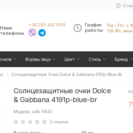
О на
+38 093 492 5919
График
Пн – Пт: с 
Наши
работы
Сб-Вс: вы
телефоны
очков
Формы лица
Цвет
Стиль
Бренд
na
Солнцезащитные Очки Dolce & Gabbana 4191p-Blue-Br
Солнцезащитные очки Dolce
Н
& Gabbana 4191p-blue-br
7
Модель: o4ki-11842
0 отзывов
Высота линзы
55 мм