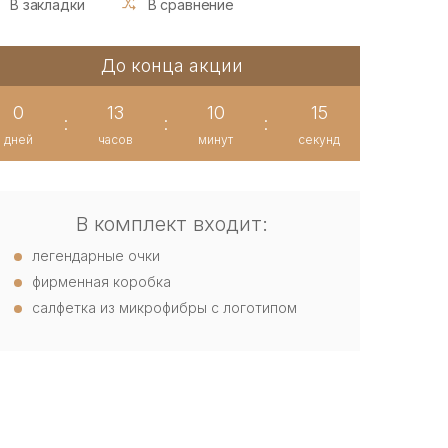
В закладки
В сравнение
До конца акции
0
13
10
15
:
:
:
дней
часов
минут
секунд
В комплект входит:
легендарные очки
фирменная коробка
салфетка из микрофибры с логотипом