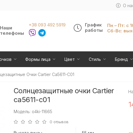
О на
+38 093 492 5919
График
Пн – Пт: с 
Наши
работы
Сб-Вс: вы
телефоны
очков
Формы лица
Цвет
Стиль
Бренд
цезащитные Очки Cartier Ca5611-C01
Солнцезащитные очки Cartier
Н
ca5611-c01
1
Модель: o4ki-11665
0 отзывов
Высота линзы
55 мм