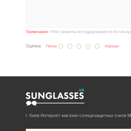
Примечание:
HTML разметка не поддерживается! Используй
Оценка:
Плохо
Хорошо
г. Киев Интернет-магазин солнцезащитных очков М
Search