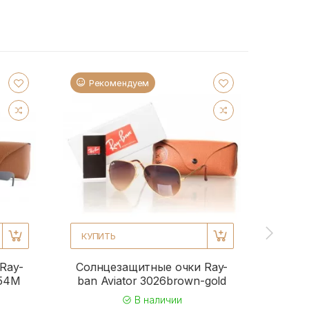
Рекомендуем
Ре
КУПИТЬ
КУПИ
Ray-
Солнцезащитные очки Ray-
Солн
954M
ban Aviator 3026brown-gold
b
В наличии