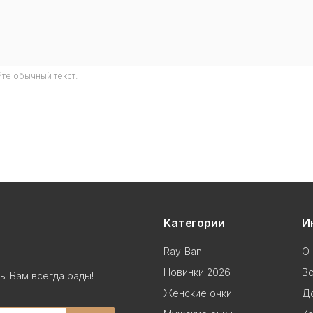
те обычный текст.
Категории
И
Ray-Ban
О 
Новинки 2026
В
ы Вам всегда рады!
Женские очки
До