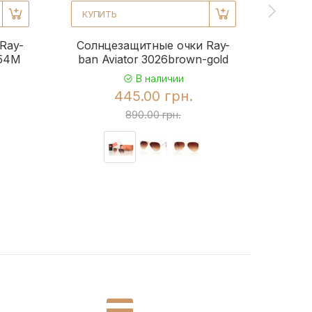
КУПИТЬ
КУПИ
Ray-
Солнцезащитные очки Ray-
Солн
954M
ban Aviator 3026brown-gold
b
В наличии
445.00 грн.
890.00 грн.