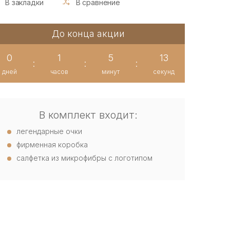
В закладки
В сравнение
До конца акции
0
1
5
13
:
:
:
дней
часов
минут
секунд
В комплект входит:
легендарные очки
фирменная коробка
салфетка из микрофибры с логотипом