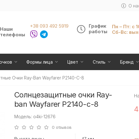
О на
+38 093 492 5919
График
Пн – Пт: с 
Наши
работы
Сб-Вс: вы
телефоны
очков
Формы лица
Цвет
Стиль
Бренд
тные Очки Ray-Ban Wayfarer P2140-C-8
Солнцезащитные очки Ray-
Н
ban Wayfarer P2140-c-8
4
Модель: o4ki-12676
0 отзывов
Высота линзы
47 мм