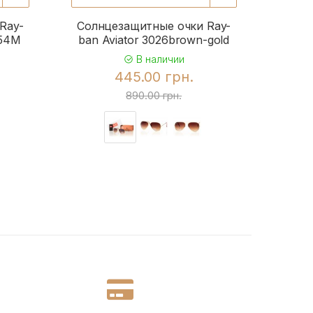
Ray-
Солнцезащитные очки Ray-
Солн
954M
ban Aviator 3026brown-gold
b
В наличии
445.00 грн.
890.00 грн.