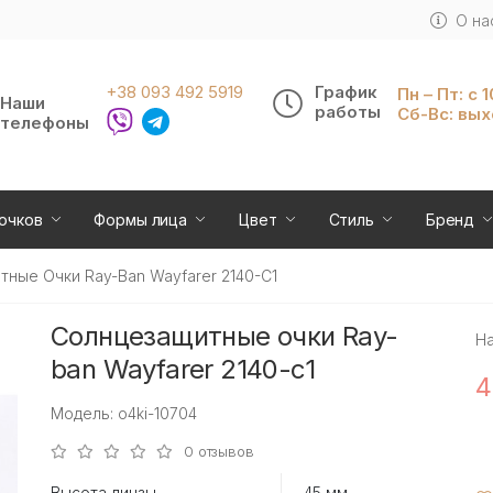
О на
+38 093 492 5919
График
Пн – Пт: с 
Наши
работы
Сб-Вс: вы
телефоны
очков
Формы лица
Цвет
Стиль
Бренд
ные Очки Ray-Ban Wayfarer 2140-C1
Солнцезащитные очки Ray-
Н
ban Wayfarer 2140-c1
4
Модель: o4ki-10704
0 отзывов
Высота линзы
45 мм