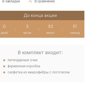
В закладки
В сравнение
До конца акции
0
3
53
50
:
:
:
дней
часов
минут
секунд
В комплект входит:
легендарные очки
фирменная коробка
салфетка из микрофибры с логотипом