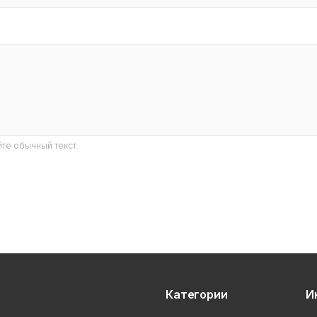
те обычный текст.
Категории
И