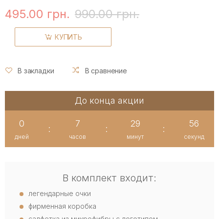
495.00 грн.
990.00 грн.
КУПИТЬ
В закладки
В сравнение
До конца акции
0
7
29
56
:
:
:
дней
часов
минут
секунд
В комплект входит:
легендарные очки
фирменная коробка
салфетка из микрофибры с логотипом