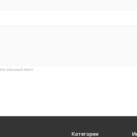
те обычный текст.
Категории
И