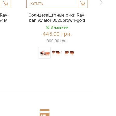
КУПИТЬ
КУПИ
Ray-
Солнцезащитные очки Ray-
Солн
954M
ban Aviator 3026brown-gold
b
В наличии
445.00 грн.
890.00 грн.