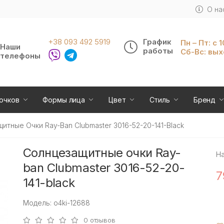
О на
+38 093 492 5919
График
Пн – Пт: с 
Наши
работы
Сб-Вс: вы
телефоны
очков
Формы лица
Цвет
Стиль
Бренд
итные Очки Ray-Ban Clubmaster 3016-52-20-141-Black
Солнцезащитные очки Ray-
Н
ban Clubmaster 3016-52-20-
7
141-black
Модель: o4ki-12688
0 отзывов