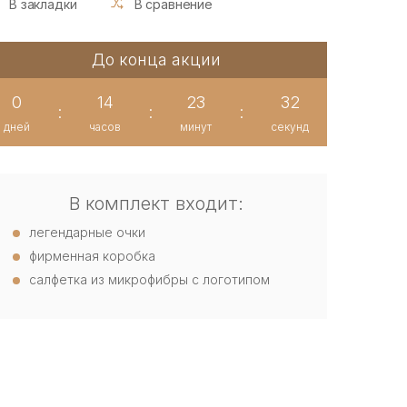
В закладки
В сравнение
До конца акции
0
14
23
31
:
:
:
дней
часов
минут
секунд
В комплект входит:
легендарные очки
фирменная коробка
салфетка из микрофибры с логотипом