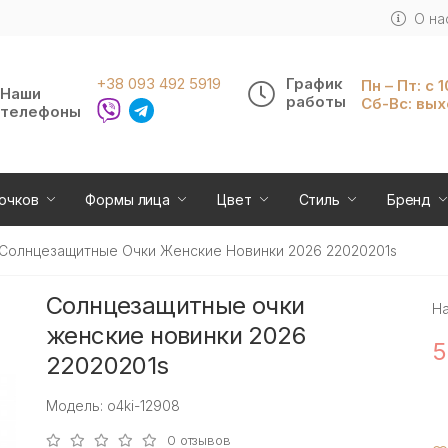
О на
+38 093 492 5919
График
Пн – Пт: с 
Наши
работы
Сб-Вс: вы
телефоны
очков
Формы лица
Цвет
Стиль
Бренд
Солнцезащитные Очки Женские Новинки 2026 22020201s
Солнцезащитные очки
Н
женские новинки 2026
5
22020201s
Модель: o4ki-12908
0 отзывов