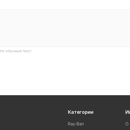
те обычный текст.
Категории
И
Ray-Ban
О 