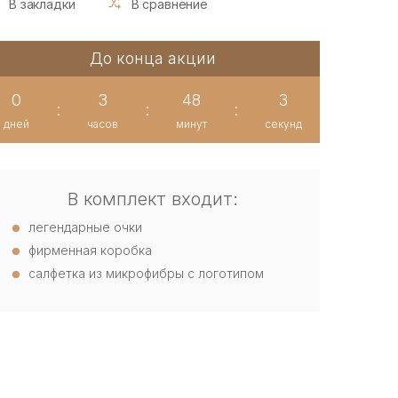
В закладки
В сравнение
До конца акции
0
3
48
2
:
:
:
дней
часов
минут
секунд
В комплект входит:
легендарные очки
фирменная коробка
салфетка из микрофибры с логотипом