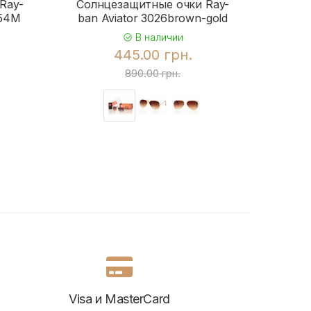
Ray-
Солнцезащитные очки Ray-
Солн
954M
ban Aviator 3026brown-gold
b
В наличии
445.00 грн.
890.00 грн.
Visa и MasterCard