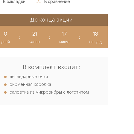
В закладки
В сравнение
До конца акции
0
21
17
17
:
:
:
дней
часов
минут
секунд
В комплект входит:
легендарные очки
фирменная коробка
салфетка из микрофибры с логотипом