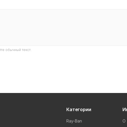
те обычный текст.
Категории
И
Ray-Ban
О 