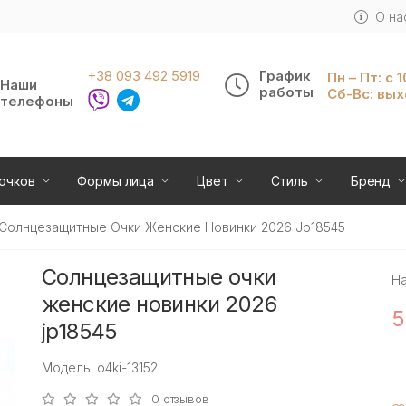
О на
+38 093 492 5919
График
Пн – Пт: с 
Наши
работы
Сб-Вс: вы
телефоны
очков
Формы лица
Цвет
Стиль
Бренд
Солнцезащитные Очки Женские Новинки 2026 Jp18545
Солнцезащитные очки
Н
женские новинки 2026
5
jp18545
Модель: o4ki-13152
0 отзывов