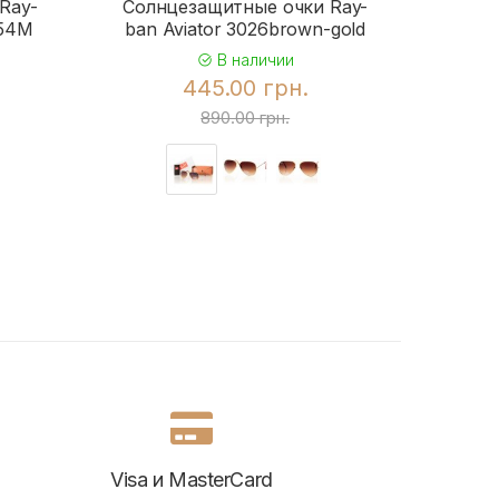
Ray-
Солнцезащитные очки Ray-
Солн
954M
ban Aviator 3026brown-gold
b
В наличии
445.00 грн.
890.00 грн.
Visa и MasterCard