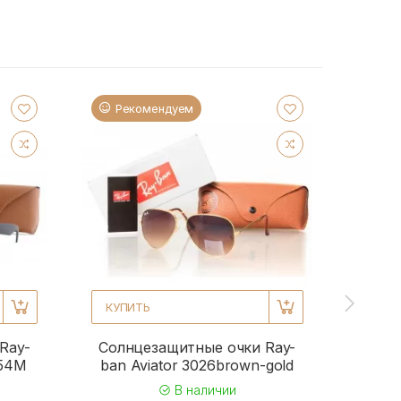
Рекомендуем
Ре
КУПИТЬ
КУПИ
Ray-
Солнцезащитные очки Ray-
Солн
954M
ban Aviator 3026brown-gold
b
В наличии