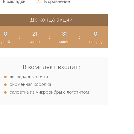
В закладки
В сравнение
До конца акции
0
21
31
0
:
:
:
дней
часов
минут
секунд
В комплект входит:
легендарные очки
фирменная коробка
салфетка из микрофибры с логотипом