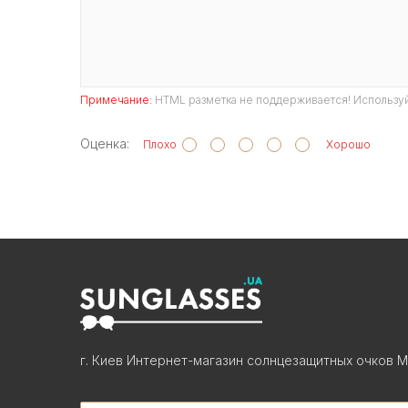
Примечание:
HTML разметка не поддерживается! Используй
Оценка:
Плохо
Хорошо
г. Киев Интернет-магазин солнцезащитных очков М
Search