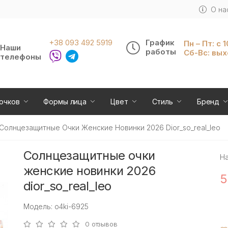
О на
+38 093 492 5919
График
Пн – Пт: с 
Наши
работы
Сб-Вс: вы
телефоны
очков
Формы лица
Цвет
Стиль
Бренд
Солнцезащитные Очки Женские Новинки 2026 Dior_so_real_leo
Солнцезащитные очки
Н
женские новинки 2026
5
dior_so_real_leo
Модель: o4ki-6925
0 отзывов