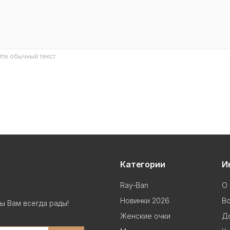
те обычный текст.
Категории
И
Ray-Ban
О 
Новинки 2026
В
ы Вам всегда рады!
Женские очки
До