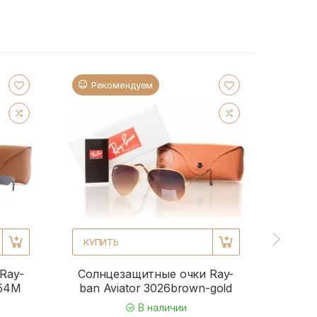
Рекомендуем
Ре
КУПИТЬ
КУПИ
Ray-
Солнцезащитные очки Ray-
Солн
954M
ban Aviator 3026brown-gold
b
В наличии