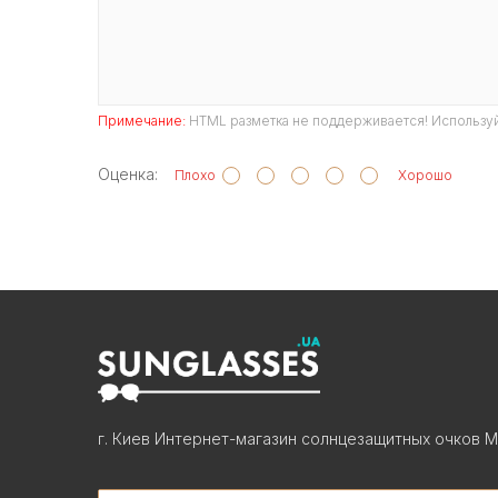
Примечание:
HTML разметка не поддерживается! Используй
Оценка:
Плохо
Хорошо
г. Киев Интернет-магазин солнцезащитных очков М
Search