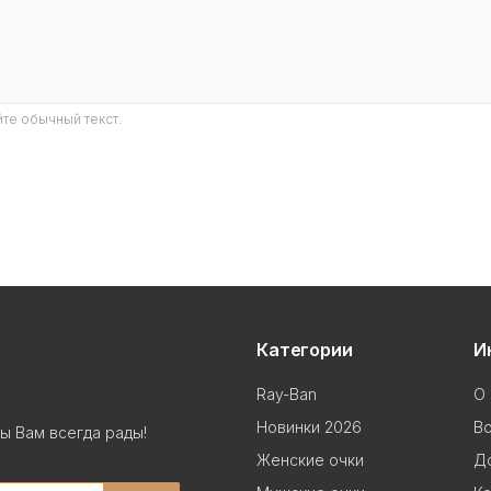
те обычный текст.
Категории
И
Ray-Ban
О 
Новинки 2026
В
ы Вам всегда рады!
Женские очки
До