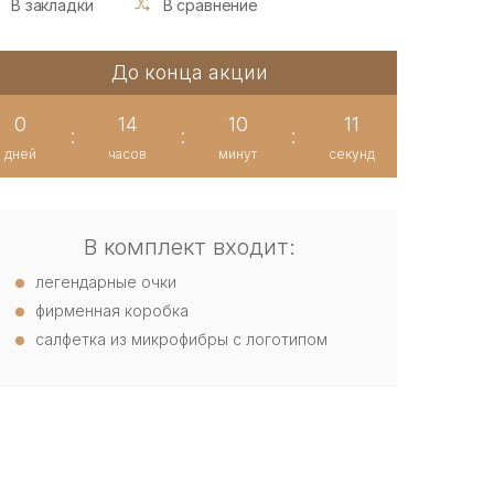
В закладки
В сравнение
До конца акции
0
14
10
10
:
:
:
дней
часов
минут
секунд
В комплект входит:
легендарные очки
фирменная коробка
салфетка из микрофибры с логотипом