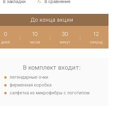
В закладки
В сравнение
До конца акции
0
10
30
11
:
:
:
дней
часов
минут
секунд
В комплект входит:
легендарные очки
фирменная коробка
салфетка из микрофибры с логотипом