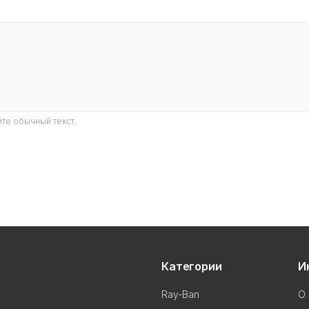
те обычный текст.
Категории
И
Ray-Ban
О 