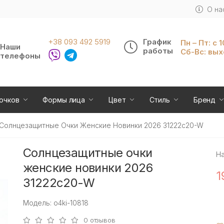
О на
+38 093 492 5919
График
Пн – Пт: с 
Наши
работы
Сб-Вс: вы
телефоны
очков
Формы лица
Цвет
Стиль
Бренд
Солнцезащитные Очки Женские Новинки 2026 31222c20-W
Солнцезащитные очки
Н
женские новинки 2026
1
31222c20-W
Модель: o4ki-10818
0 отзывов