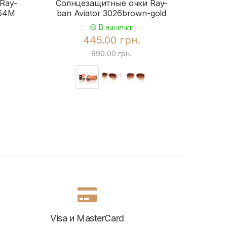
Ray-
Солнцезащитные очки Ray-
Солн
954M
ban Aviator 3026brown-gold
b
В наличии
445.00 грн.
890.00 грн.
Visa и MasterCard