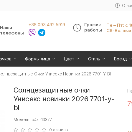
О на
+38 093 492 5919
График
Пн – Пт: с 
Наши
работы
Сб-Вс: вы
телефоны
очков
Формы лица
Цвет
Стиль
Бренд
олнцезащитные Очки Унисекс Новинки 2026 7701-Y-Bl
Солнцезащитные очки
Н
Унисекс новинки 2026 7701-y-
7
bl
Модель: o4ki-13377
0 отзывов