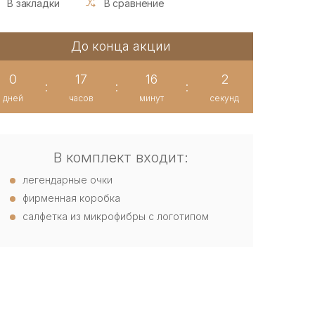
В закладки
В сравнение
До конца акции
0
17
16
1
:
:
:
дней
часов
минут
секунд
В комплект входит:
легендарные очки
фирменная коробка
салфетка из микрофибры с логотипом