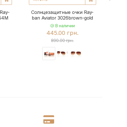
Ray-
Солнцезащитные очки Ray-
Солн
954M
ban Aviator 3026brown-gold
b
В наличии
445.00 грн.
890.00 грн.