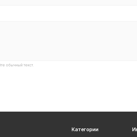
те обычный текст.
Категории
И