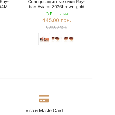
Ray-
Солнцезащитные очки Ray-
Солн
954M
ban Aviator 3026brown-gold
b
В наличии
445.00 грн.
890.00 грн.
Visa и MasterCard