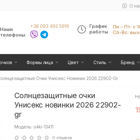
О на
+38 093 492 5919
График
Пн – Пт: с 
Наши
работы
Сб-Вс: вы
телефоны
очков
Формы лица
Цвет
Стиль
Бренд
олнцезащитные Очки Унисекс Новинки 2026 22902-Gr
Солнцезащитные очки
Н
Унисекс новинки 2026 22902-
1
gr
Модель: o4ki-13411
0 отзывов