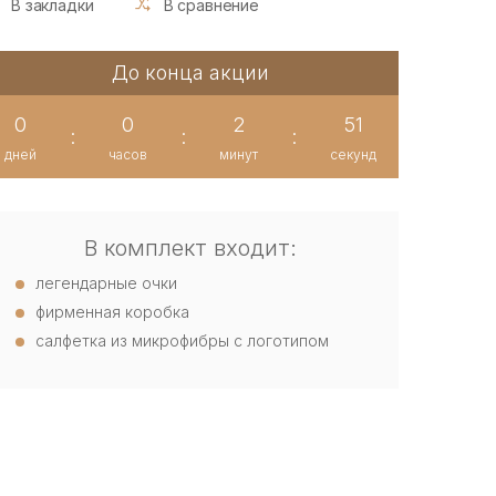
В закладки
В сравнение
До конца акции
0
0
2
51
:
:
:
дней
часов
минут
секунд
В комплект входит:
легендарные очки
фирменная коробка
салфетка из микрофибры с логотипом