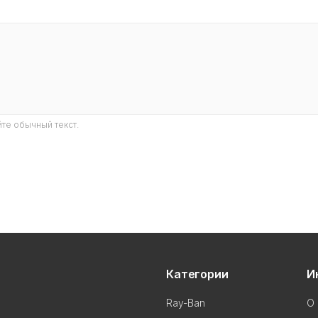
те обычный текст.
Категории
И
Ray-Ban
О 