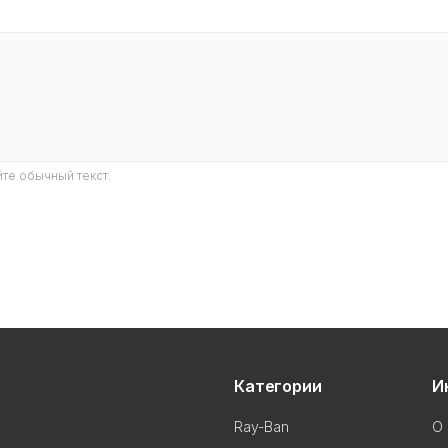
те обычный текст.
Категории
И
Ray-Ban
О 