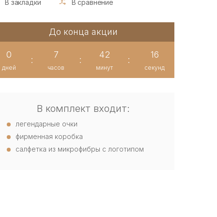
В закладки
В сравнение
До конца акции
0
7
42
15
:
:
:
дней
часов
минут
секунд
В комплект входит:
легендарные очки
фирменная коробка
салфетка из микрофибры с логотипом