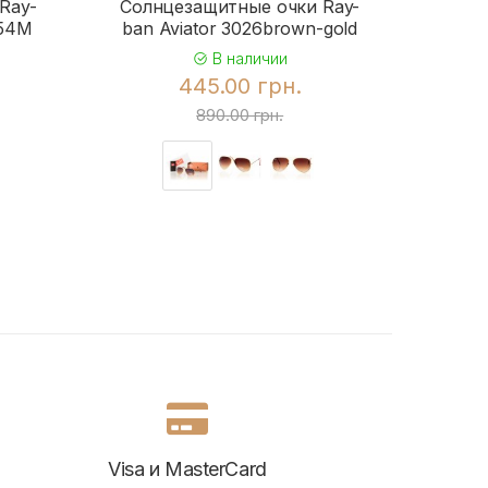
Ray-
Солнцезащитные очки Ray-
Солн
954M
ban Aviator 3026brown-gold
b
В наличии
445.00 грн.
890.00 грн.
Visa и MasterCard