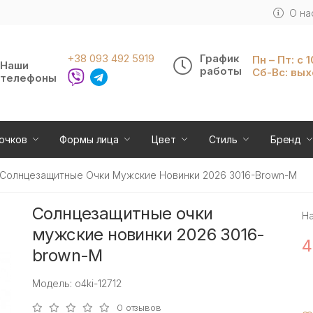
О на
+38 093 492 5919
График
Пн – Пт: с 
Наши
работы
Сб-Вс: вы
телефоны
очков
Формы лица
Цвет
Стиль
Бренд
Солнцезащитные Очки Мужские Новинки 2026 3016-Brown-M
Солнцезащитные очки
Н
мужские новинки 2026 3016-
4
brown-M
Модель: o4ki-12712
0 отзывов