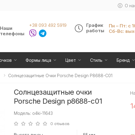
О на
+38 093 492 5919
График
Пн – Пт: с 
Наши
работы
Сб-Вс: вы
телефоны
очков
Формы лица
Цвет
Стиль
Бренд
Солнцезащитные Очки Porsche Design P8688-C01
Солнцезащитные очки
Н
Porsche Design p8688-c01
1
Модель: o4ki-11643
0 отзывов
Высота линзы
55 мм