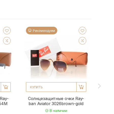
Рекомендуем
Ре
КУПИТЬ
КУПИ
Ray-
Солнцезащитные очки Ray-
Солн
954M
ban Aviator 3026brown-gold
b
В наличии