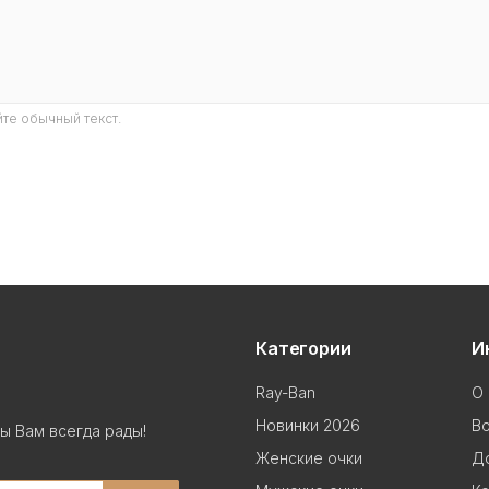
те обычный текст.
Категории
И
Ray-Ban
О 
Новинки 2026
В
ы Вам всегда рады!
Женские очки
До