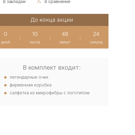
В закладки
В сравнение
До конца акции
0
10
48
24
:
:
:
дней
часов
минут
секунд
В комплект входит:
легендарные очки
фирменная коробка
салфетка из микрофибры с логотипом