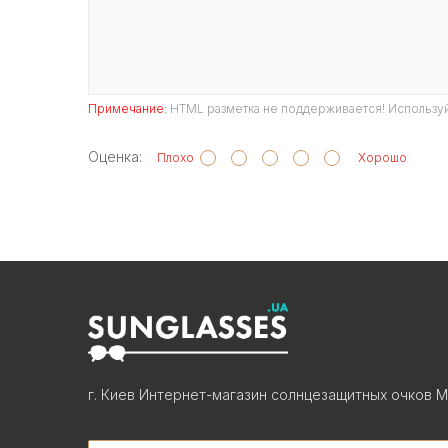
Примечание:
HTML разметка не поддерживается! Используй
Оценка:
Плохо
Хорошо
г. Киев Интернет-магазин солнцезащитных очков М
Search