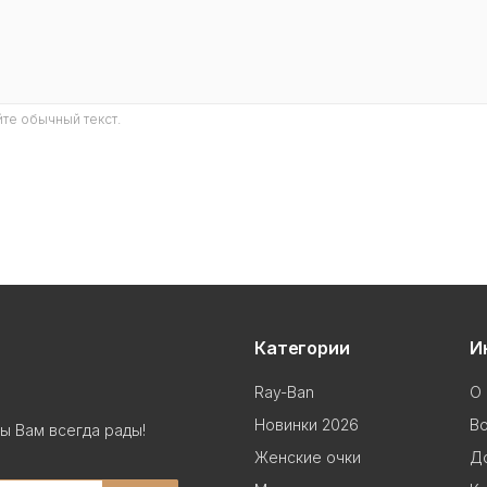
те обычный текст.
Категории
И
Ray-Ban
О 
Новинки 2026
В
ы Вам всегда рады!
Женские очки
До