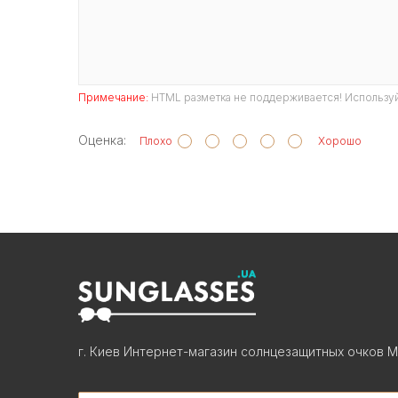
Примечание:
HTML разметка не поддерживается! Используй
Оценка:
Плохо
Хорошо
г. Киев Интернет-магазин солнцезащитных очков М
Search