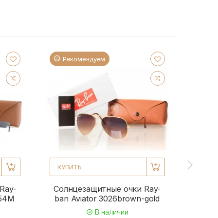
Рекомендуем
Ре
КУПИТЬ
КУПИ
Ray-
Солнцезащитные очки Ray-
Солн
954M
ban Aviator 3026brown-gold
b
В наличии