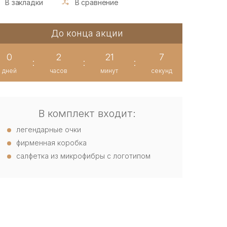
В закладки
В сравнение
До конца акции
0
2
21
7
:
:
:
дней
часов
минут
секунд
В комплект входит:
легендарные очки
фирменная коробка
салфетка из микрофибры с логотипом