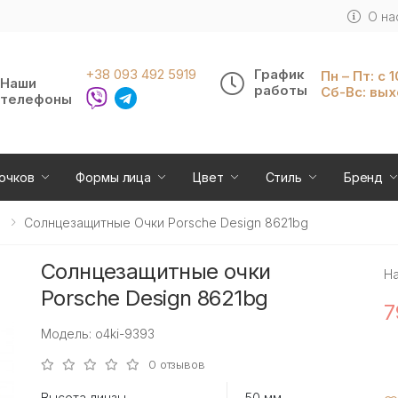
О на
+38 093 492 5919
График
Пн – Пт: с 
Наши
работы
Сб-Вс: вы
телефоны
очков
Формы лица
Цвет
Стиль
Бренд
Солнцезащитные Очки Porsche Design 8621bg
Солнцезащитные очки
Н
Porsche Design 8621bg
7
Модель: o4ki-9393
0 отзывов
Высота линзы
50 мм