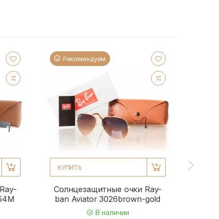
Рекомендуем
Ре
КУПИТЬ
КУПИ
Ray-
Солнцезащитные очки Ray-
Солн
954M
ban Aviator 3026brown-gold
b
В наличии