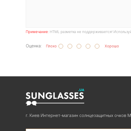
Примечание:
HTML разметка не поддерживается! Используй
Оценка:
Плохо
Хорошо
г. Киев Интернет-магазин солнцезащитных очков М
Search