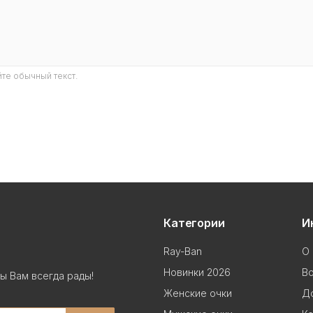
те обычный текст.
Категории
И
Ray-Ban
О 
Новинки 2026
В
ы Вам всегда рады!
Женские очки
До