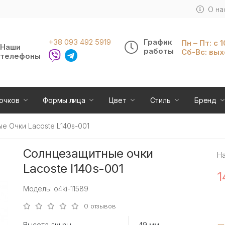
О на
+38 093 492 5919
График
Пн – Пт: с 
Наши
работы
Сб-Вс: вы
телефоны
очков
Формы лица
Цвет
Стиль
Бренд
е Очки Lacoste L140s-001
Солнцезащитные очки
Н
Lacoste l140s-001
1
Модель: o4ki-11589
0 отзывов
Высота линзы
49 мм