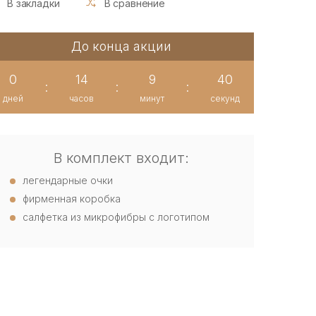
В закладки
В сравнение
До конца акции
0
14
9
39
:
:
:
дней
часов
минут
секунд
В комплект входит:
легендарные очки
фирменная коробка
салфетка из микрофибры с логотипом