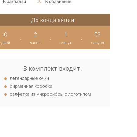
В закладки
В сравнение
До конца акции
0
2
1
52
:
:
:
дней
часов
минут
секунд
В комплект входит:
легендарные очки
фирменная коробка
салфетка из микрофибры с логотипом