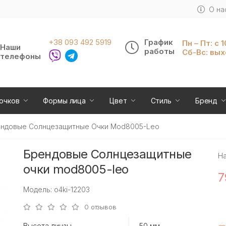
О на
+38 093 492 5919
График
Пн – Пт: с 
Наши
работы
Сб-Вс: вы
телефоны
очков
Формы лица
Цвет
Стиль
Бренд
ндовые Солнцезащитные Очки Mod8005-Leo
Брендовые Солнцезащитные
Н
очки mod8005-leo
7
Модель: o4ki-12203
0 отзывов
Высота линзы
50 мм