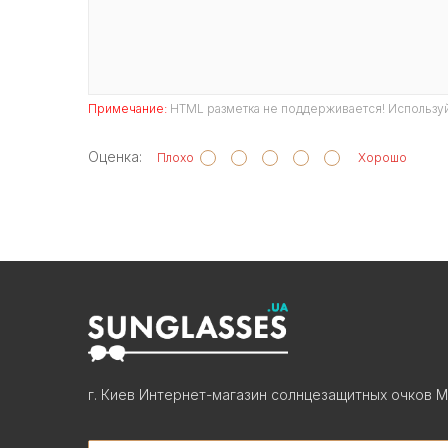
Примечание:
HTML разметка не поддерживается! Используй
Оценка:
Плохо
Хорошо
г. Киев Интернет-магазин солнцезащитных очков М
Search