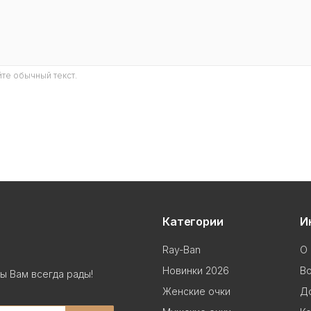
те обычный текст.
Категории
И
Ray-Ban
О 
Новинки 2026
В
ы Вам всегда рады!
Женские очки
До