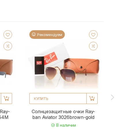
Рекомендуем
Ре
КУПИТЬ
КУПИ
Ray-
Солнцезащитные очки Ray-
Солн
954M
ban Aviator 3026brown-gold
b
В наличии