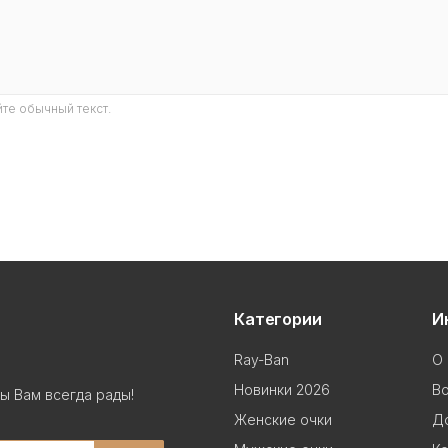
те обычный текст.
Категории
И
Ray-Ban
О 
Новинки 2026
В
ы Вам всегда рады!
Женские очки
До