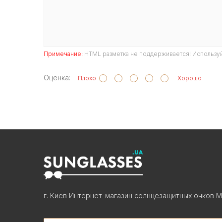
Примечание:
HTML разметка не поддерживается! Используй
Оценка:
Плохо
Хорошо
г. Киев Интернет-магазин солнцезащитных очков М
Search