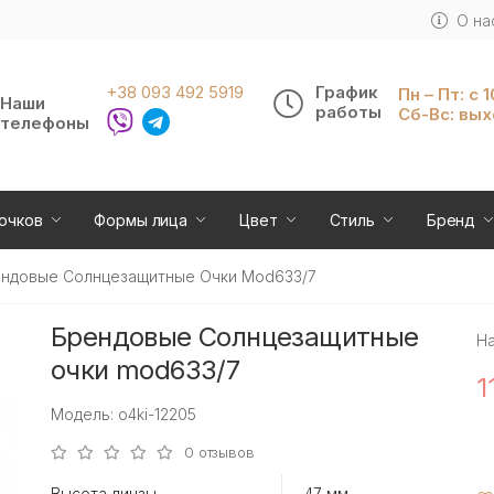
О на
+38 093 492 5919
График
Пн – Пт: с 
Наши
работы
Сб-Вс: вы
телефоны
очков
Формы лица
Цвет
Стиль
Бренд
ндовые Солнцезащитные Очки Mod633/7
Брендовые Солнцезащитные
Н
очки mod633/7
1
Модель: o4ki-12205
0 отзывов
Высота линзы
47 мм