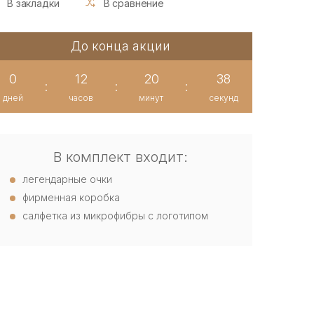
В закладки
В сравнение
До конца акции
0
12
20
38
:
:
:
дней
часов
минут
секунд
В комплект входит:
легендарные очки
фирменная коробка
салфетка из микрофибры с логотипом