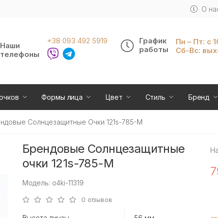
О на
+38 093 492 5919
График
Пн – Пт: с 
Наши
работы
Сб-Вс: вы
телефоны
очков
Формы лица
Цвет
Стиль
Бренд
ндовые Солнцезащитные Очки 121s-785-M
Брендовые Солнцезащитные
Н
очки 121s-785-M
7
Модель: o4ki-11319
0 отзывов
Высота линзы
56 мм