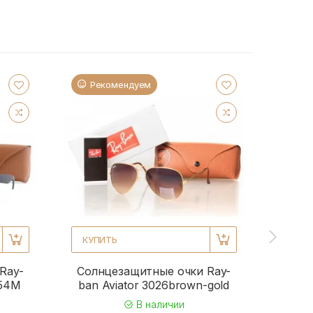
Рекомендуем
Ре
КУПИТЬ
КУПИ
Ray-
Солнцезащитные очки Ray-
Солн
954M
ban Aviator 3026brown-gold
b
В наличии