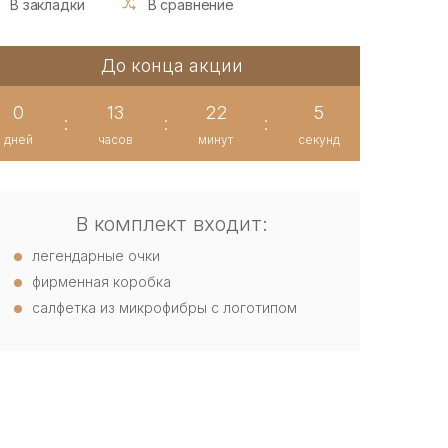
В закладки
В сравнение
До конца акции
0
13
22
4
:
:
:
дней
часов
минут
секунд
В комплект входит:
легендарные очки
фирменная коробка
салфетка из микрофибры с логотипом