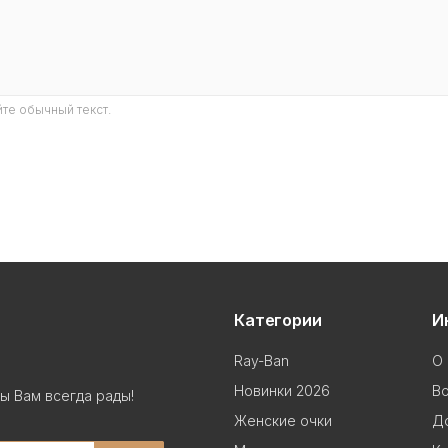
те обычный текст.
Категории
И
Ray-Ban
О 
Новинки 2026
В
ы Вам всегда рады!
Женские очки
До