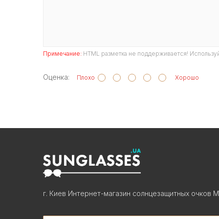
Примечание:
HTML разметка не поддерживается! Используй
Оценка:
Плохо
Хорошо
г. Киев Интернет-магазин солнцезащитных очков М
Search