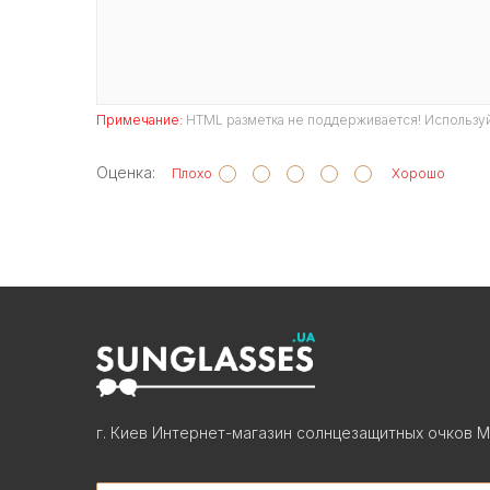
Примечание:
HTML разметка не поддерживается! Используй
Оценка:
Плохо
Хорошо
г. Киев Интернет-магазин солнцезащитных очков М
Search