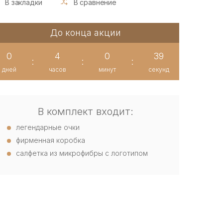
В закладки
В сравнение
До конца акции
0
4
0
38
:
:
:
дней
часов
минут
секунд
В комплект входит:
легендарные очки
фирменная коробка
салфетка из микрофибры с логотипом