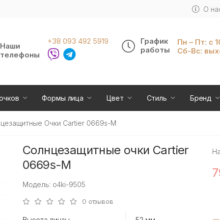
О на
+38 093 492 5919
График
Пн – Пт: с 
Наши
работы
Сб-Вс: вы
телефоны
очков
Формы лица
Цвет
Стиль
Бренд
цезащитные Очки Cartier 0669s-M
Солнцезащитные очки Cartier
Н
0669s-M
7
Модель: o4ki-9505
0 отзывов
Высота линзы
52 мм