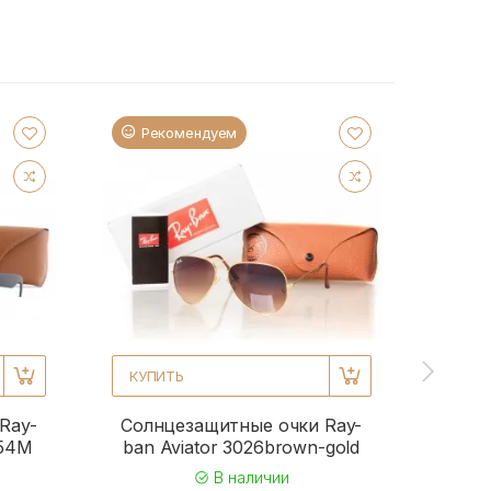
Рекомендуем
Ре
КУПИТЬ
КУПИ
Ray-
Солнцезащитные очки Ray-
Солн
954M
ban Aviator 3026brown-gold
b
В наличии