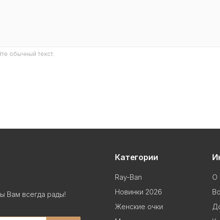
те обычный текст.
Категории
И
Ray-Ban
О 
Новинки 2026
В
ы Вам всегда рады!
Женские очки
До