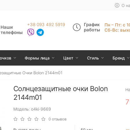
О н
+38 093 492 5919
График
Пн – Пт: с 
Наши
работы
Сб-Вс: вых
телефоны
очков
Формы лица
Цвет
Стиль
Бренд
езащитные Очки Bolon 2144m01
Солнцезащитные очки Bolon
Н
2144m01
7
Модель: o4ki-9669
0 отзывов
Высота линзы
50 мм