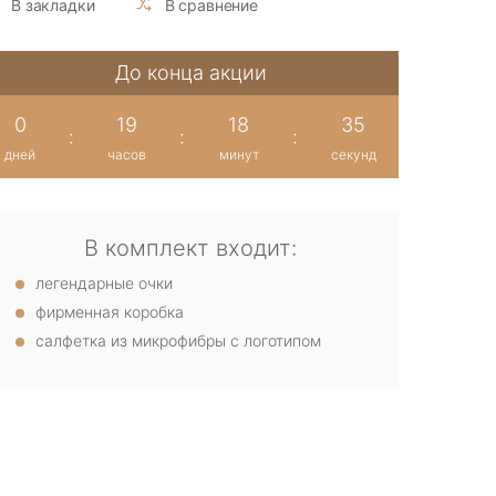
В закладки
В сравнение
До конца акции
0
19
18
34
:
:
:
дней
часов
минут
секунд
В комплект входит:
легендарные очки
фирменная коробка
салфетка из микрофибры с логотипом