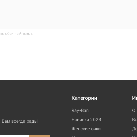
те обычный текст.
Категории
И
Ray-Ban
О 
Новинки 2026
Во
 Вам всегда рады!
Женские очки
До