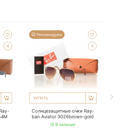
Рекомендуем
Ре
КУПИТЬ
КУП
Ray-
Солнцезащитные очки Ray-
Солн
954M
ban Aviator 3026brown-gold
b
В наличии