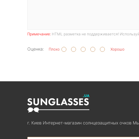
Примечание:
HTML разметка не поддерживается! Используй
Оценка:
Плохо
Хорошо
г. Киев Интернет-магазин солнцезащитных очков Мы
Search