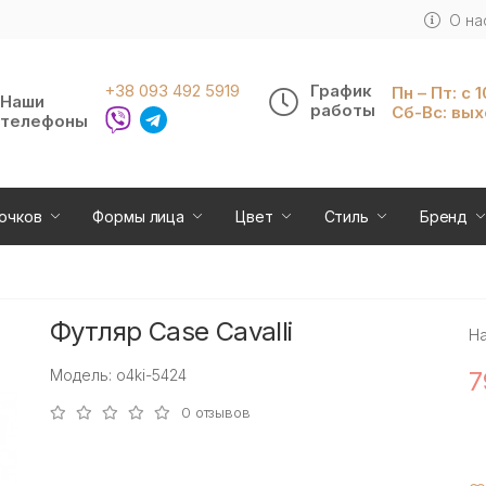
О на
+38 093 492 5919
График
Пн – Пт: с 
Наши
работы
Сб-Вс: вы
телефоны
очков
Формы лица
Цвет
Стиль
Бренд
Футляр Case Cavalli
Н
Модель: o4ki-5424
7
0 отзывов