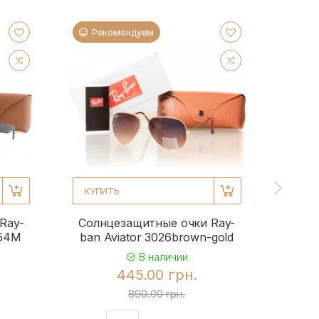
Рекомендуем
Ре
КУПИТЬ
КУПИ
Ray-
Солнцезащитные очки Ray-
Солн
954M
ban Aviator 3026brown-gold
b
В наличии
445.00 грн.
890.00 грн.