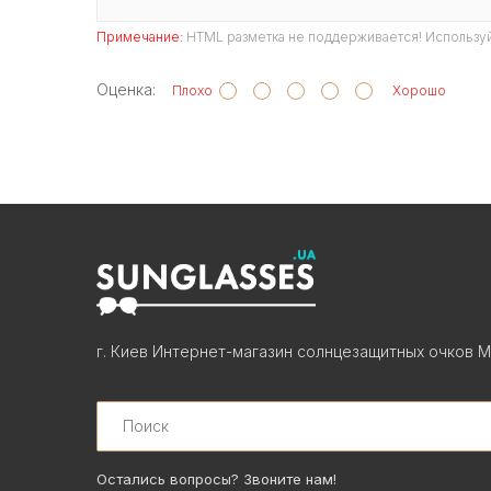
Примечание:
HTML разметка не поддерживается! Используй
Оценка:
Плохо
Хорошо
г. Киев Интернет-магазин солнцезащитных очков М
Search
Остались вопросы? Звоните нам!