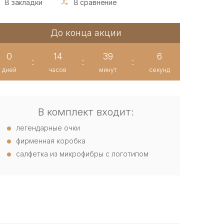
В закладки
В сравнение
До конца акции
0
14
39
5
:
:
:
дней
часов
минут
секунд
В комплект входит:
легендарные очки
фирменная коробка
салфетка из микрофибры с логотипом