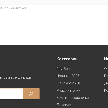
те обычный текст.
Категории
И
Ray-Ban
О 
Новинки 2026
В
ы Вам всегда рады!
Женские очки
До
Мужские очки
Ко
Водительские очки
Детские