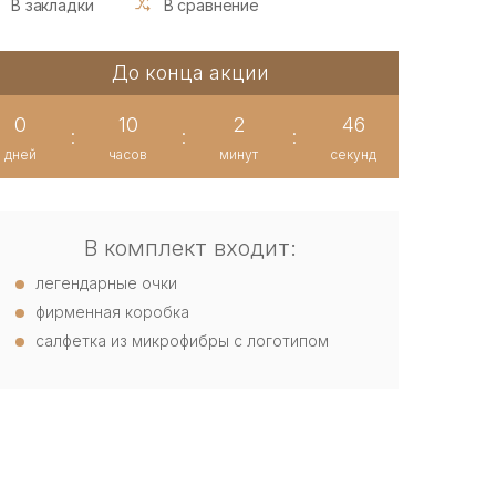
В закладки
В сравнение
До конца акции
0
10
2
45
:
:
:
дней
часов
минут
секунд
В комплект входит:
легендарные очки
фирменная коробка
салфетка из микрофибры с логотипом