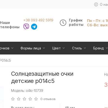
О на
+38 093 492 5919
График
Пн – Пт: с 
Наши
работы
Сб-Вс: вы
телефоны
очков
Формы лица
Цвет
Стиль
Бренд
P014c5
Солнцезащитные очки
Н
детские p014c5
3
Модель: o4ki-10739
0 отзывов
Высота линзы
48 мм