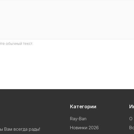
те обычный текст.
Категории
И
Ray-Ban
О 
Новинки 2026
В
ы Вам всегда рады!