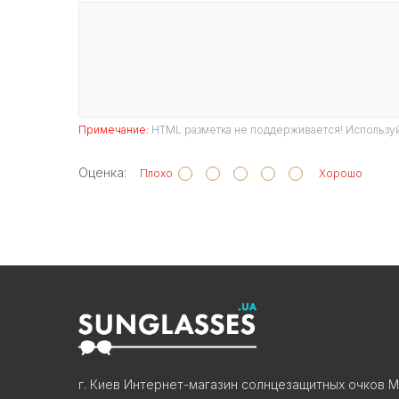
Примечание:
HTML разметка не поддерживается! Используй
Оценка:
Плохо
Хорошо
г. Киев Интернет-магазин солнцезащитных очков М