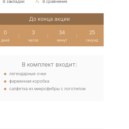
В закладки
В сравнение
До конца акции
0
3
34
24
:
:
:
дней
часов
минут
секунд
В комплект входит:
легендарные очки
фирменная коробка
салфетка из микрофибры с логотипом