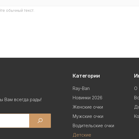
те обычный текст.
Категории
И
Ray-Ban
О 
Новинки 2026
В
ы Вам всегда рады!
Женские очки
До
Мужские очки
Ко
Водительские очки
Детские