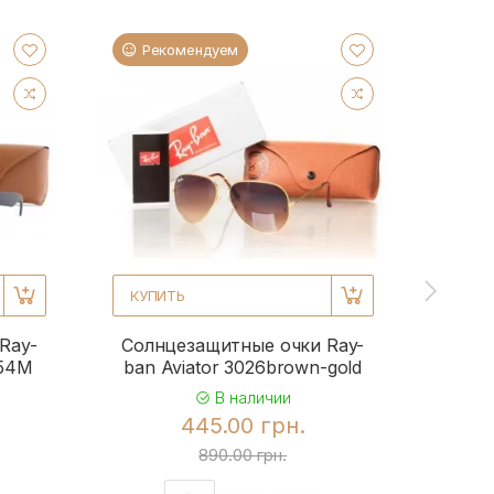
Рекомендуем
Ре
КУПИТЬ
КУПИ
Ray-
Солнцезащитные очки Ray-
Солн
954M
ban Aviator 3026brown-gold
b
В наличии
445.00 грн.
890.00 грн.