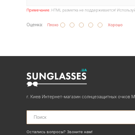
Примечание:
HTML разметка не поддерживается! Используй
Оценка:
Плохо
Хорошо
г. Киев Интернет-магазин солнцезащитных очков М
Search
Остались вопросы? Звоните нам!