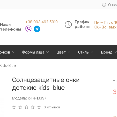
О на
+38 093 492 5919
График
Пн – Пт: с 
Наши
работы
Сб-Вс: вы
телефоны
очков
Формы лица
Цвет
Стиль
Бренд
ids-Blue
Солнцезащитные очки
Н
детские kids-blue
3
Модель: o4ki-13397
0 отзывов