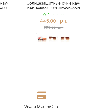
Ray-
Солнцезащитные очки Ray-
Солн
954M
ban Aviator 3026brown-gold
b
В наличии
445.00 грн.
890.00 грн.
Visa и MasterCard