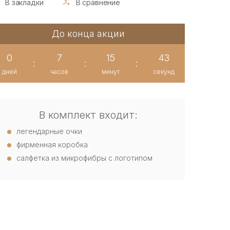
В закладки
В сравнение
До конца акции
0
7
15
42
:
:
:
дней
часов
минут
секунд
В комплект входит:
легендарные очки
фирменная коробка
салфетка из микрофибры с логотипом