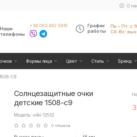
О на
+38 093 492 5919
График
Пн – Пт: с 
Наши
работы
Сб-Вс: вы
телефоны
очков
Формы лица
Цвет
Стиль
Бренд
1508-С9
Солнцезащитные очки
Н
детские 1508-с9
3
Модель: o4ki-12532
0 отзывов
Высота линзы
48 мм