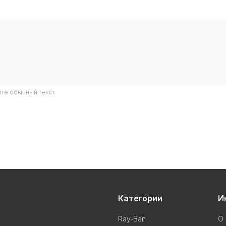
те обычный текст.
Категории
И
Ray-Ban
О 