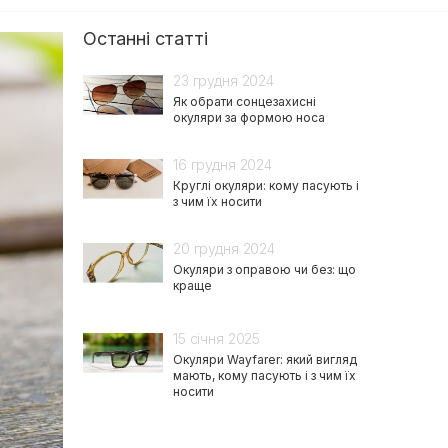
Останні статті
23 грудня 2024
Як обрати сонцезахисні
окуляри за формою носа
16 грудня 2024
Круглі окуляри: кому пасують і
з чим їх носити
20 грудня 2024
Окуляри з оправою чи без: що
краще
15 січня 2025
Окуляри Wayfarer: який вигляд
мають, кому пасують і з чим їх
носити