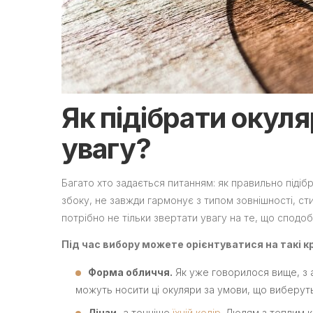
Як підібрати окуля
увагу?
Багато хто задається питанням: як правильно підіб
збоку, не завжди гармонує з типом зовнішності, с
потрібно не тільки звертати увагу на те, що сподоба
Під час вибору можете орієнтуватися на такі кр
Форма обличчя.
Як уже говорилося вище, з а
можуть носити ці окуляри за умови, що виберут
Лінзи,
а точніше
їхній колір
. Людям з теплим 