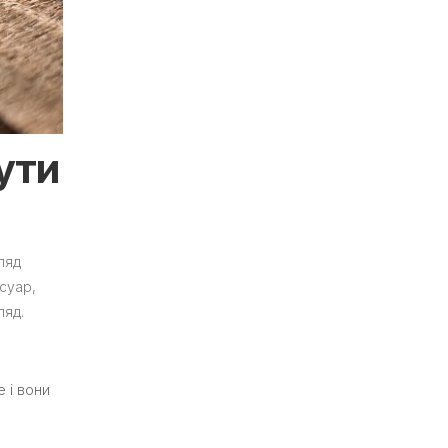
нути
ляд
суар,
ляд.
 і вони
м