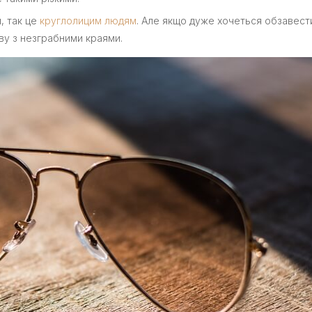
, так це
круглолицим людям
. Але якщо дуже хочеться обзавест
ву з незграбними краями.