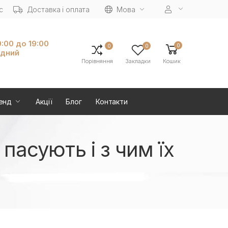
с
Доставка і оплата
Мова
0:00 до 19:00
0
0
0
ідний
Порівняння
Закладки
Кошик
енд
Акції
Блог
Контакти
пасують і з чим їх