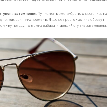
 ступеня затемнення.
Тут кожен може вибрати, спираючись на
від прямих сонячних променів. Якщо це просто частина образу і
 сонячну погоду, то можна вибирати менший ступінь затемнення,