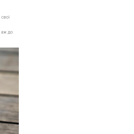
 свої
 аж до