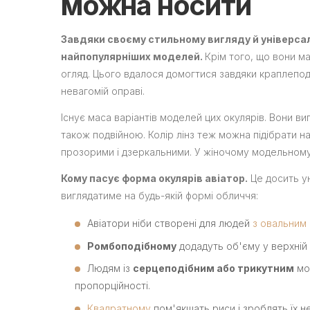
можна носити
Завдяки своєму стильному вигляду й універса
найпопулярніших моделей.
Крім того, що вони ма
огляд. Цього вдалося домогтися завдяки краплеподі
невагомій оправі.
Існує маса варіантів моделей цих окулярів. Вони в
також подвійною. Колір лінз теж можна підібрати н
прозорими і дзеркальними. У жіночому модельному 
Кому пасує форма окулярів авіатор.
Це досить ун
виглядатиме на будь-якій формі обличчя:
Авіатори ніби створені для людей
з овальним
Ромбоподібному
додадуть об'єму у верхній 
Людям із
серцеподібним або трикутним
мож
пропорційності.
Квадратному
пом'якшать риси і зроблять їх не