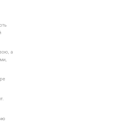
ають
й
вою, а
ими,
бре
т.
ччю