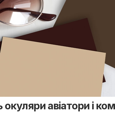
окуляри авіатори і ком