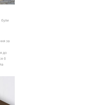
и були
ння за
я до
ся б
ла