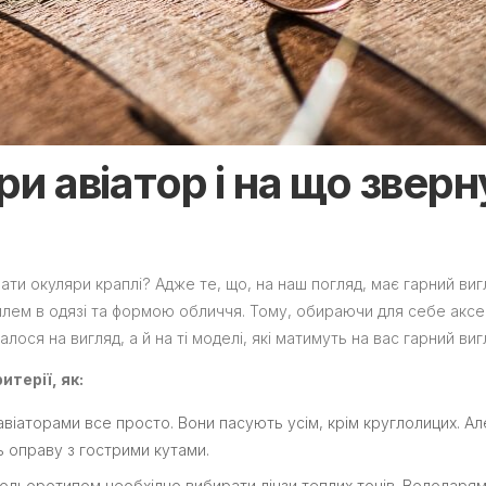
ри авіатор і на що звер
рати окуляри краплі? Адже те, що, на наш погляд, має гарний виг
тилем в одязі та формою обличчя. Тому, обираючи для себе аксе
лося на вигляд, а й на ті моделі, які матимуть на вас гарний виг
итерії, як:
віаторами все просто. Вони пасують усім, крім круглолицих. Але
ь оправу з гострими кутами.
кольоротипом необхідно вибирати лінзи теплих тонів. Володаря