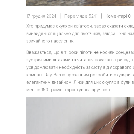
17 грудня 2024
|
Переглядів 5241
|
Коментарі 0
Хто придумав окуляри авіатори, зараз сказати скла
винайдені спеціально для льотчиків, звідси і їхня 
звичайного населення.
Вважається, що в ті роки пілоти не носили сонцез
зустрічними літаками та читання показань приладів.
усвідомлювати необхідність захисту від яскравого 
компанії Ray-Ban із проханням розробити окуляри, я
елегантним дизайном. Лінзи для цих окулярів були 
менше 150 грамів, гарантувала зручність.