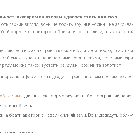
льності окулярам авіаторам вдалося стати однією з
ють гарний вигляд, вони ще досить зручні в носінні і не закрив
бній формі, яка повторює обриси очної западини, а також тонкі
ипускаються в різній оправі, яка може бути металевою, пластико
а свій смак. Бувають вони чорними, коричневими, зеленими, сір
ряду можна також зустріти райдужні, рожеві та золотисті.
іверсальна форма, яка підходить практично всім і однаково до
 обличчям
, і для них така форма окулярів - безпрограшний варіан
частині обличчя.
на брати авіатори з невеликими лінзами. Вони додадуть обли
 такими різкими.