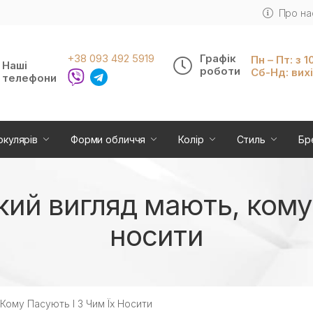
Про на
+38 093 492 5919
Графік
Пн – Пт: з 1
Наші
роботи
Сб-Нд: вих
телефони
окулярів
Форми обличчя
Колір
Стиль
Бр
який вигляд мають, кому 
носити
 Кому Пасують І З Чим Їх Носити