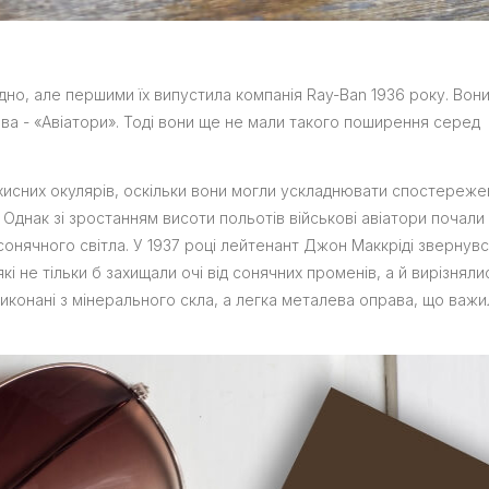
дно, але першими їх випустила компанія Ray-Ban 1936 року. Вон
назва - «Авіатори». Тоді вони ще не мали такого поширення серед
ахисних окулярів, оскільки вони могли ускладнювати спостереже
 Однак зі зростанням висоти польотів військові авіатори почали
сонячного світла. У 1937 році лейтенант Джон Маккріді звернувс
кі не тільки б захищали очі від сонячних променів, а й вирізняли
виконані з мінерального скла, а легка металева оправа, що важи