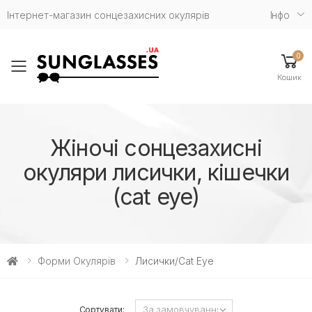
Інтернет-магазин сонцезахисних окулярів
Iнфо
0
Toggle mobile menu
Кошик
Жіночі сонцезахисні
окуляри лисички, кішечки
(cat eye)
Форми Окулярів
Лисички/cat Eye
Сортувати: